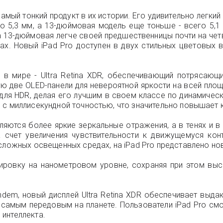
амый тонкий продукт в их истории. Его удивительно легки
о 5,3 мм, а 13-дюймовая модель еще тоньше - всего 5,1 
а 13-дюймовая легче своей предшественницы почти на чет
х. Новый iPad Pro доступен в двух стильных цветовых 
 в мире - Ultra Retina XDR, обеспечивающий потрясающ
две OLED-панели для невероятной яркости на всей площа
т для HDR, делая его лучшим в своем классе по динамиче
 с миллисекундной точностью, что значительно повышает 
ляются более яркие зеркальные отражения, а в тенях и 
а счет увеличения чувствительности к движущемуся ко
сложных освещенных средах, на iPad Pro представлено нов
ировку на нанометровом уровне, сохраняя при этом выс
ndem, новый дисплей Ultra Retina XDR обеспечивает выда
о самым передовым на планете. Пользователи iPad Pro см
интеллекта.