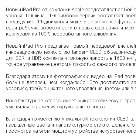
Новый iPad Pro от компании Apple представляет собой с
уровня. Толщина 11-дюймовой версии составляет всег
предыдущие. 11-дюймовая модель весит менее фунта, 
свои рабочие возможности в новых сценариях и места
корпусами из 100% переработанного алюминия.
Новый iPad Pro предлагает самый передовой дисплей
инновационную технологию tandem OLED, объединяющую 
для SDR- и HDR-контента и пиковую яркость в 1600 ни
точное управление цветом и яркостью каждого пикселя
Благодаря этому на фотографиях и видео на iPad появ
больше деталей, чем когда-либо. Это достигается з
условиях, требующих точного управления цветом или в 
Нанотекстурное стекло имеет микроскопическую грав
уменьшая отражения окружающего света.
Благодаря применению уникальной технологии OLED ta
насыщенные цвета и нанотекстурное стекло, делая ег
просмотра на этом мощном устройстве искусственного 