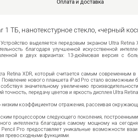
Оплата и доставка
ular 1 ТБ, нанотекстурное стекло, «черный ко
 Устройство выделяется передовым экраном Ultra Retina X
ительность благодаря улучшенной искусственной интелл
вленной в двух вариантах: 13-дюймовая версия с бо
ra Retina XDR, который считается самым современным в 
Появление нового планшета iPad Pro стало возможным б
особствуя значительному увеличению производительност
очность, передачу цветов и яркость дисплея Ultra Retina
о низким коэффициентом отражения, рассеивая окружающи
ским процессором следующего поколения, построенными н
нного интеллекта благодаря самому мощному на сегодня
 Pencil Pro предоставляет уникальные возможности взаи
дая превосходными функциями.