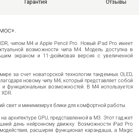
Гарантия
Отзывы
смос».
DR, чипом M4 и Apple Pencil Pro. Новый iPad Pro имеет
ектуальной возможности чипа M4. Модель доступна в
льшим экраном и 11-дюймовая версия с увеличенной
мире за счет новаторской технологии тандемных OLED,
лагодаря новому чипу M4, который представляет собой
и и функциональных возможностей. В M4 используется
 XDR.
й свет и минимизируя блики для комфортной работы.
а архитектуре GPU, представленной в M3. Этот гаджет
шний день нейронному движку. Возможности iPad Pro
модействия, расширяя функционал карандаша, а Magic