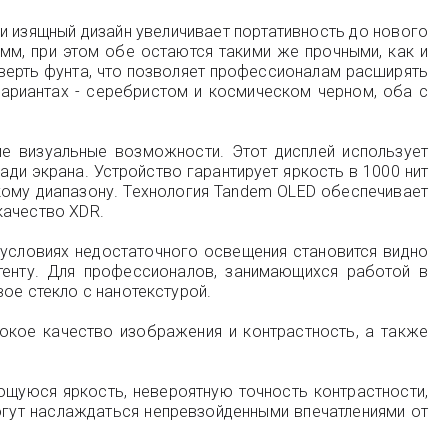
й и изящный дизайн увеличивает портативность до нового
мм, при этом обе остаются такими же прочными, как и
верть фунта, что позволяет профессионалам расширять
вариантах - серебристом и космическом черном, оба с
ие визуальные возможности. Этот дисплей использует
ди экрана. Устройство гарантирует яркость в 1000 нит
скому диапазону. Технология Tandem OLED обеспечивает
качество XDR.
в условиях недостаточного освещения становится видно
нтенту. Для профессионалов, занимающихся работой в
ое стекло с нанотекстурой.
окое качество изображения и контрастность, а также
ющуюся яркость, невероятную точность контрастности,
огут наслаждаться непревзойденными впечатлениями от