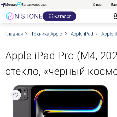
Москва
Багратионовская
О нас
Бло
Каталог
Акции
Главная
О нас
Техника Apple
Apple iPad
Apple i
Блог
Apple iPad Pro (M4, 202
Договор оферты
стекло, «черный космо
Реквизиты
Контакты
Гарантия
Оплата