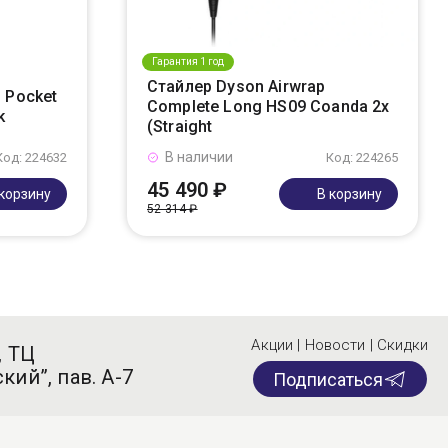
Гарантия 1 год
Стайлер Dyson Airwrap
 Pocket
Complete Long HS09 Coanda 2x
k
(Straight
В наличии
Код: 224632
Код: 224265
45 490 ₽
 корзину
В корзину
52 314 ₽
Акции | Новости | Скидки
, ТЦ
кий”, пав. А-7
Подписаться