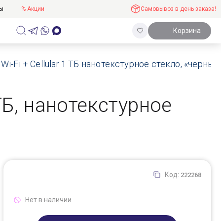
ты
% Акции
Самовывоз в день заказа!
Корзина
) Wi-Fi + Cellular 1 ТБ нанотекстурное стекло, «черны
1 ТБ, нанотекстурное
Код:
222268
Нет в наличии