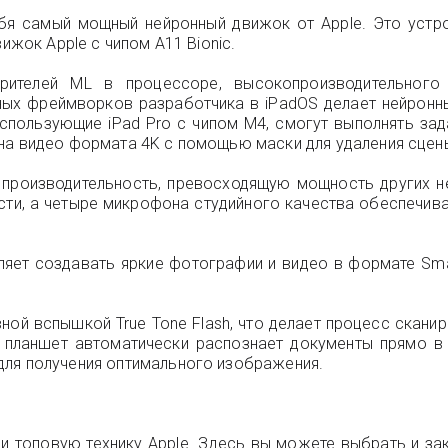
бя самый мощный нейронный движок от Apple. Это устро
ижок Apple с чипом A11 Bionic.
рителей ML в процессоре, высокопроизводительного 
щных фреймворков разработчика в iPadOS делает нейронн
использующие iPad Pro с чипом M4, смогут выполнять за
а видео формата 4K с помощью маски для удаления сцены 
производительность, превосходящую мощность других н
сти, а четыре микрофона студийного качества обеспечив
яет создавать яркие фотографии и видео в формате Sma
ной вспышкой True Tone Flash, что делает процесс скан
, планшет автоматически распознает документы прямо в
для получения оптимального изображения.
и топовую технику Apple. Здесь вы можете выбрать и зака