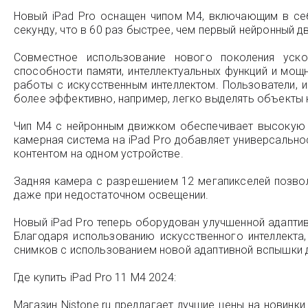
Новый iPad Pro оснащен чипом M4, включающим в се
секунду, что в 60 раз быстрее, чем первый нейронный дв
Совместное использование нового поколения уско
способности памяти, интеллектуальных функций и мо
работы с искусственным интеллектом. Пользователи, 
более эффективно, например, легко выделять объекты н
Чип M4 с нейронным движком обеспечивает высокую 
камерная система на iPad Pro добавляет универсально
контентом на одном устройстве.
Задняя камера с разрешением 12 мегапикселей позвол
даже при недостаточном освещении.
Новый iPad Pro теперь оборудован улучшенной адаптив
Благодаря использованию искусственного интеллекта
снимков с использованием новой адаптивной вспышки 
Где купить iPad Pro 11 M4 2024:
Магазин Nistone.ru предлагает лучшие цены на новинки 