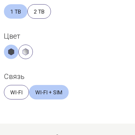
1 TB
2 TB
Цвет
Связь
WI-FI
WI-FI + SIM