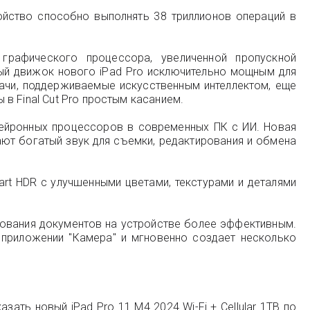
йство способно выполнять 38 триллионов операций в
графического процессора, увеличенной пропускной
ый движок нового iPad Pro исключительно мощным для
дачи, поддерживаемые искусственным интеллектом, еще
в Final Cut Pro простым касанием.
ейронных процессоров в современных ПК с ИИ. Новая
ают богатый звук для съемки, редактирования и обмена
rt HDR с улучшенными цветами, текстурами и деталями
ирования документов на устройстве более эффективным.
 приложении "Камера" и мгновенно создает несколько
зать новый iPad Pro 11 M4 2024 Wi-Fi + Cellular 1TB по