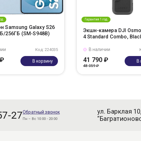
од
Гарантия 1 год
н Samsung Galaxy S26
Экшн-камера DJI Osmo
ГБ/256ГБ (SM-S948B)
4 Standard Combo, Blac
чии
В наличии
Код: 224035
 ₽
41 790 ₽
В корзину
В
48 059 ₽
ул. Барклая 10
57-27
Обратный звонок
“Багратионовс
Пн – Вс 10:00 - 20:00