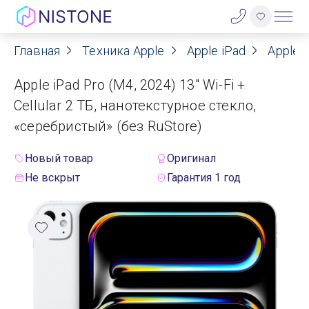
Главная
Техника Apple
Apple iPad
Apple i
Акции
Apple iPad Pro (M4, 2024) 13" Wi-Fi +
О нас
Cellular 2 TБ, нанотекстурное стекло,
«серебристый» (без RuStore)
Блог
Новый товар
Оригинал
Договор оферты
Не вскрыт
Гарантия 1 год
Реквизиты
Контакты
Гарантия
Оплата