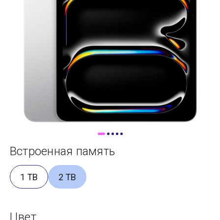
Доставка
Самовывоз
Trade-In
Встроенная память
1 TB
2 TB
Цвет