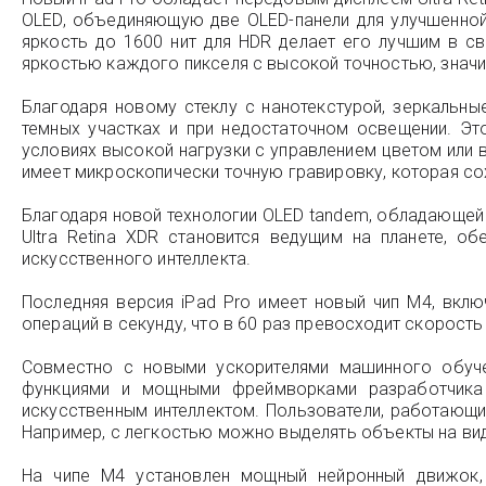
OLED, объединяющую две OLED-панели для улучшенной я
яркость до 1600 нит для HDR делает его лучшим в с
яркостью каждого пикселя с высокой точностью, знач
Благодаря новому стеклу с нанотекстурой, зеркальны
темных участках и при недостаточном освещении. Эт
условиях высокой нагрузки с управлением цветом или в
имеет микроскопически точную гравировку, которая со
Благодаря новой технологии OLED tandem, обладающей
Ultra Retina XDR становится ведущим на планете, о
искусственного интеллекта.
Последняя версия iPad Pro имеет новый чип M4, вкл
операций в секунду, что в 60 раз превосходит скорость
Совместно с новыми ускорителями машинного обуче
функциями и мощными фреймворками разработчика
искусственным интеллектом. Пользователи, работающи
Например, с легкостью можно выделять объекты на вид
На чипе M4 установлен мощный нейронный движок,