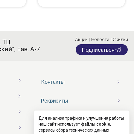
Акции | Новости | Скидки
, ТЦ
кий”, пав. А-7
Подписаться
Контакты
Реквизиты
Для анализа трафика и улучшения работы
Договор оферты
наш сайт использует
файлы cookie
,
сервисы сбора технических данных