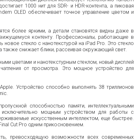
остигает 1000 нит для SDR- и HDR-контента, а пиковая
andem OLED обеспечивает точное управление цветом и
ятся более яркими, а детали становятся видны даже в
 движущемуся контенту. Профессионалы, работающие в
 новое стекло с нанотекстурой на iPad Pro. Это стекло
а также снижает блики, рассеивая окружающий свет.
ыми цветами и нанотекстурным стеклом, новый дисплей
печатления от просмотра. Это мощное устройство для
Apple. Устройство способно выполнять 38 триллионов
nic.
ропускной способностью памяти, интеллектуальными
 исключительно мощным устройством для работы с
держиваемые искусственным интеллектом, еще быстрее.
nal Cut Pro одним прикосновением.
сть, превосходящую возможности всех современных