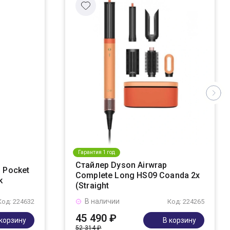
Гарантия 1 год
Стайлер Dyson Airwrap
 Pocket
Complete Long HS09 Coanda 2x
k
(Straight
В наличии
Код: 224632
Код: 224265
45 490 ₽
 корзину
В корзину
52 314 ₽