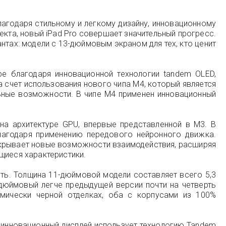
лагодаря стильному и легкому дизайну, инновационному
екта, новый iPad Pro совершает значительный прогресс.
нтах: модели с 13-дюймовым экраном для тех, кто ценит
е благодаря инновационной технологии tandem OLED,
 счет использования нового чипа M4, который является
льные возможности. В чипе M4 применен инновационный
на архитектуре GPU, впервые представленной в M3. В
лагодаря применению передового нейронного движка.
открывает новые возможности взаимодействия, расширяя
щиеся характеристики.
сть. Толщина 11-дюймовой модели составляет всего 5,3
-дюймовый легче предыдущей версии почти на четверть
смически черной отделках, оба с корпусами из 100%
т инновационный дисплей использует технологию Tandem