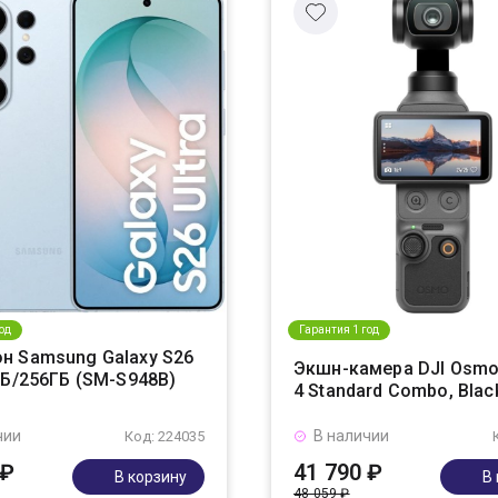
од
Гарантия 1 год
н Samsung Galaxy S26
Экшн-камера DJI Osmo
ГБ/256ГБ (SM-S948B)
4 Standard Combo, Blac
чии
В наличии
Код: 224035
 ₽
41 790 ₽
В корзину
В
48 059 ₽