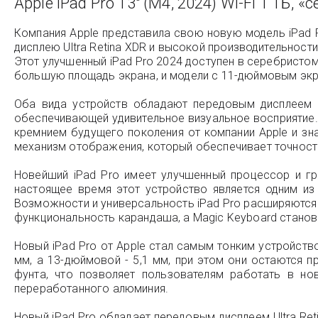
Apple iPad Pro 13" (M4, 2024) Wi-Fi 1 TБ, 
Компания Apple представила свою новую модель iPad P
дисплею Ultra Retina XDR и высокой производительност
Этот улучшенный iPad Pro 2024 доступен в серебристом
большую площадь экрана, и модели с 11-дюймовым экра
Оба вида устройств обладают передовым дисплеем U
обеспечивающей удивительное визуальное восприятие. 
кремнием будущего поколения от компании Apple и зн
механизм отображения, который обеспечивает точность, 
Новейший iPad Pro имеет улучшенный процессор и гр
настоящее время этот устройство является одним и
Возможности и универсальность iPad Pro расширяются 
функциональность карандаша, а Magic Keyboard станов
Новый iPad Pro от Apple стал самым тонким устройств
мм, а 13-дюймовой - 5,1 мм, при этом они остаются 
фунта, что позволяет пользователям работать в но
переработанного алюминия.
Новый iPad Pro обладает передовым дисплеем Ultra Re