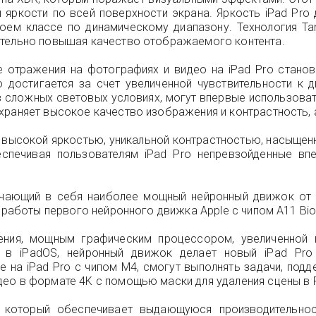
ркости по всей поверхности экрана. Яркость iPad Pro д
воем классе по динамическому диапазону. Технология T
ительно повышая качество отображаемого контента.
е отражения на фотографиях и видео на iPad Pro станов
о достигается за счет увеличенной чувствительности к
 сложных световых условиях, могут впервые использовать
храняет высокое качество изображения и контрастность, 
 высокой яркостью, уникальной контрастностью, насыщенн
беспечивая пользователям iPad Pro непревзойденные в
ючающий в себя наиболее мощный нейронный движок от 
 работы первого нейронного движка Apple с чипом A11 Bio
ния, мощным графическим процессором, увеличенной п
 в iPadOS, нейронный движок делает новый iPad Pro
е на iPad Pro с чипом M4, смогут выполнять задачи, под
ео в формате 4K с помощью маски для удаления сцены в Fi
 который обеспечивает выдающуюся производительно