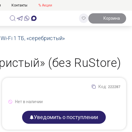
я
Контакты
% Акции
Корзина
) Wi-Fi 1 TБ, «серебристый»
ебристый» (без RuStore)
Код:
222287
Нет в наличии
Уведомить о поступлении