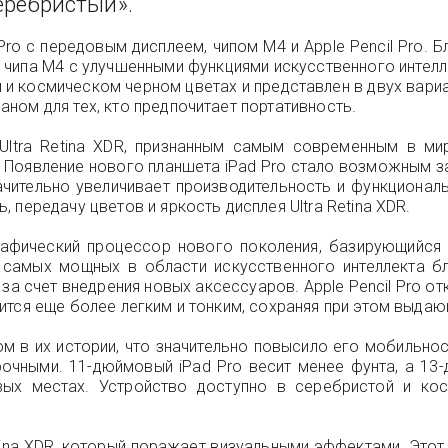
«серебристый».
ro с передовым дисплеем, чипом M4 и Apple Pencil Pro. Б
и чипа M4 с улучшенными функциями искусственного интелл
 и космическом черном цветах и представлен в двух вариа
ном для тех, кто предпочитает портативность.
ltra Retina XDR, признанным самым современным в мир
Появление нового планшета iPad Pro стало возможным за
ачительно увеличивает производительность и функциона
передачу цветов и яркость дисплея Ultra Retina XDR.
афический процессор нового поколения, базирующийся 
з самых мощных в области искусственного интеллекта б
за счет внедрения новых аксессуаров. Apple Pencil Pro 
ится еще более легким и тонким, сохраняя при этом выдаю
ом в их истории, что значительно повысило его мобильно
прочными. 11-дюймовый iPad Pro весит менее фунта, а 13
вых местах. Устройство доступно в серебристой и ко
tina XDR, который поражает визуальными эффектами. Это