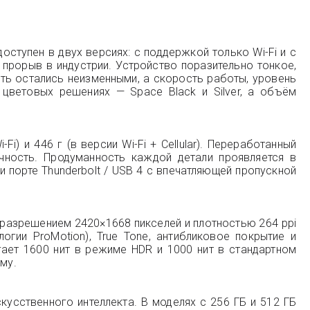
ступен в двух версиях: с поддержкой только Wi-Fi и с
 прорыв в индустрии. Устройство поразительно тонкое,
ть остались неизменными, а скорость работы, уровень
 цветовых решениях — Space Black и Silver, а объём
i) и 446 г (в версии Wi-Fi + Cellular). Переработанный
чность. Продуманность каждой детали проявляется в
 порте Thunderbolt / USB 4 с впечатляющей пропускной
С разрешением 2420×1668 пикселей и плотностью 264 ppi
гии ProMotion), True Tone, антибликовое покрытие и
ает 1600 нит в режиме HDR и 1000 нит в стандартном
му.
усственного интеллекта. В моделях с 256 ГБ и 512 ГБ