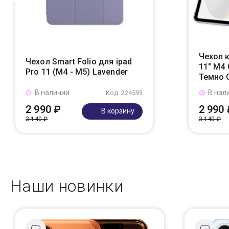
Чехол к
Чехол Smart Folio для ipad
11" M4 
Pro 11 (M4 - M5) Lavender
Темно 
В наличии
В нал
Код: 224593
2 990 ₽
2 990 
В корзину
3 140 ₽
3 140 ₽
Наши новинки