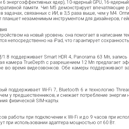
 6 энергоэффективных ядер), 10-ядерный GPU, 16-ядерный N
ративной памяти. Чип M5 демонстрирует впечатляющие ре
 в задачах, связанных с ИИ, в 3,5 раза выше, чем у M4. О
т планшет незаменимым инструментом для дизайнеров, гей
твия
устройством на новый уровень: она помогает в написании 
я непосредственно на iPad, что гарантирует сохранность
/1.8 поддерживает Smart HDR 4, Panorama 63 Мп, запись 
ьная камера TrueDepth с разрешением 12 Мп предлагает эф
дре во время видеозвонков. Обе камеры поддерживают з
ый поддерживает Wi-Fi 7, Bluetooth 6 и технологию Threa
 чем у предшественников, и снижает потребление энергии 
ния физической SIM-карты.
сов работы при подключении к Wi-Fi и до 9 часов при ис
нут при использовании адаптера мощностью от 60 Вт.