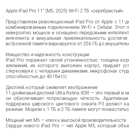
Apple iPad Pro 11" (M5, 2025) Wi-Fi 2 ТБ «серебристый».
Представляем революционный iPad Pro от Apple с 11-д
комбинированным подключением Wi-Fi + Cellular. Этот
невероятно мощное и оснащено передовыми интеллекту
интеллекта и визуальная привлекательность достигл
встроенной памяти варьируется от 256 ГБ до внушитель
Изящество и надёжность конструкции
iPad Pro поражает своей утончённостью: толщина корпус
алюминий, из которого выполнен корпус, придаёт у
стереозвуке с четырьмя динамиками, микрофонах студи
способностью до 40 Гбит/с.
Дисплей, который оживляет изображение
11-дюймовый дисплей Ultra Retina XDR — это первый в 
он обеспечивает потрясающую чёткость. Адаптивная 
поддержка широкого цветового охвата P3 делают кар
режиме. Модели с 1 ТБ и 2 ТБ памяти могут похвастать
Мощный чип M5 — ключ к высокой производительности
Сердце нового iPad Pro — чип Apple M5, который объ