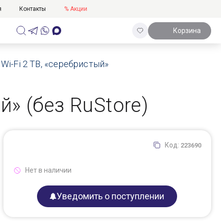
я
Контакты
% Акции
Корзина
) Wi-Fi 2 TB, «серебристый»
ый» (без RuStore)
Код:
223690
Нет в наличии
Уведомить о поступлении