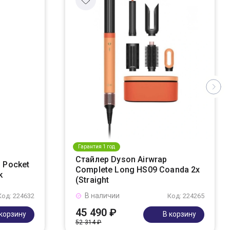
Гарантия 1 год
Стайлер Dyson Airwrap
 Pocket
Complete Long HS09 Coanda 2x
k
(Straight
В наличии
Код: 224632
Код: 224265
45 490 ₽
 корзину
В корзину
52 314 ₽