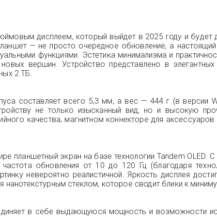
юймовым дисплеем, который выйдет в 2025 году и будет до
 планшет — не просто очередное обновление, а настоящий
альными функциями. Эстетика минимализма и практичнос
и новых вершин. Устройство представлено в элегантных
ных 2 ТБ.
а составляет всего 5,3 мм, а вес — 444 г (в версии Wi-F
стройству не только изысканный вид, но и высокую про
йного качества, магнитном коннекторе для аксессуаров и
мире планшетный экран на базе технологии Tandem OLED. 
частота обновления от 10 до 120 Гц (благодаря техноло
тинку невероятно реалистичной. Яркость дисплея достиг
ся нанотекстурным стеклом, которое сводит блики к миниму
единяет в себе выдающуюся мощность и возможности иск