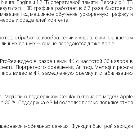
eural Engine и 12 ГБ оперативной памяти. Версии с 1 ТБ
зультаты: 3D-графика работает в 6,7 раза быстрее по
птимизация под машинное обучение, ускоренную графику и
меров и создателей контента.
текстов, обработке изображений и управлении планшетом
 личных данных — они не передаются даже Apple.
ProRes-видео в разрешении 4K с частотой 30 кадров в
фекты Портретного освещения, Animoji, Memoji и режим
апись видео в 4K, замедленную съёмку и стабилизацию
d. Модели с поддержкой Cellular включают модем Apple
на 30 %. Поддержка eSIM позволяет легко подключаться
пользовании мобильных данных. Функция быстрой зарядки