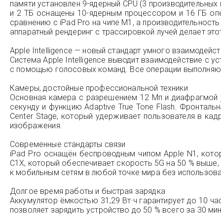
памяти установлен 9-ядерный CPU (3 производительных и
и 2 ТБ оснащены 10-ядерным процессором и 16 ГБ опе
сравнению с iPad Pro на чипе M1, а производительность
аппаратный рендеринг с трассировкой лучей делает это
Apple Intelligence — новый стандарт умного взаимодейс
Система Apple Intelligence выводит взаимодействие с 
с помощью голосовых команд. Все операции выполняютс
Камеры, достойные профессиональной техники
Основная камера с разрешением 12 Мп и диафрагмой ƒ
секунду и функцию Adaptive True Tone Flash. Фронтал
Center Stage, который удерживает пользователя в ка
изображения.
Современные стандарты связи
iPad Pro оснащён беспроводным чипом Apple N1, котор
C1X, который обеспечивает скорость 5G на 50 % выше,
к мобильным сетям в любой точке мира без использова
Долгое время работы и быстрая зарядка
Аккумулятор ёмкостью 31,29 Вт·ч гарантирует до 10 ча
позволяет зарядить устройство до 50 % всего за 30 ми