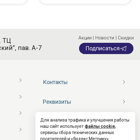
Акции | Новости | Скидки
, ТЦ
кий”, пав. А-7
Подписаться
Контакты
Реквизиты
Для анализа трафика и улучшения работы
Договор оферты
наш сайт использует
файлы cookie
,
сервисы сбора технических данных
посетителей и «Яндекс.Метрику».