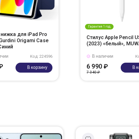
Гарантия 1 год
нижка для iPad Pro
Стилус Apple Pencil 
Gurdini Origami Case
(2023) «белый», MUW
Синий
ичии
В наличии
Код: 224596
К
₽
6 990 ₽
В корзину
В 
7 340 ₽