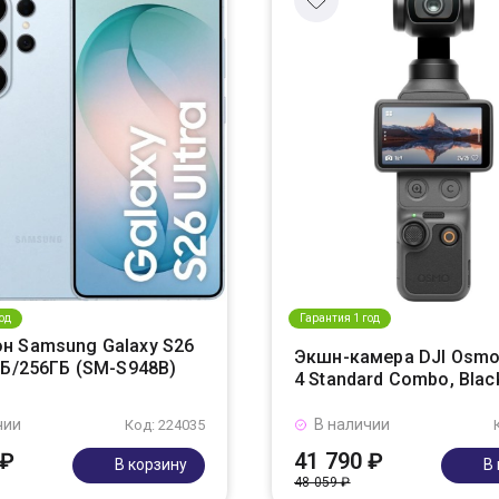
од
Гарантия 1 год
н Samsung Galaxy S26
Экшн-камера DJI Osmo
ГБ/256ГБ (SM-S948B)
4 Standard Combo, Blac
чии
В наличии
Код: 224035
 ₽
41 790 ₽
В корзину
В
48 059 ₽