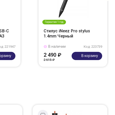
Гарантия 1 год
USB-C
Стилус iNeez Pro stylus
A3
1.4mm Черный
В наличии
од: 221947
Код: 223739
2 490 ₽
корзину
В корзину
2 615 ₽