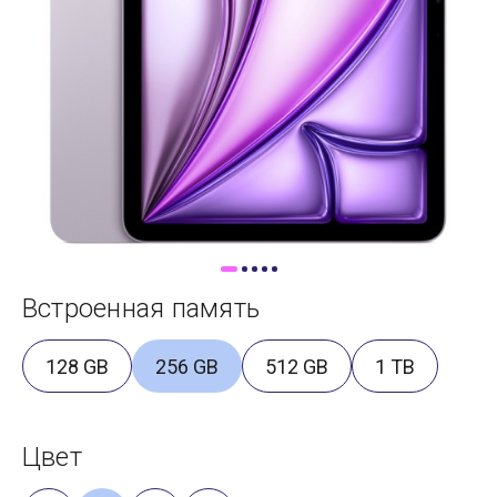
Доставка
Самовывоз
Trade-In
Встроенная память
128 GB
256 GB
512 GB
1 TB
Цвет