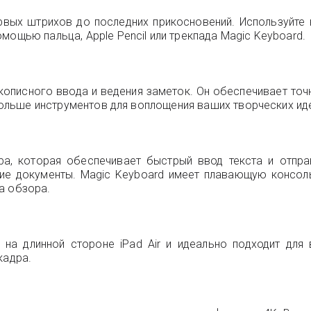
ервых штрихов до последних прикосновений. Используйт
мощью пальца, Apple Pencil или трекпада Magic Keyboard.
рукописного ввода и ведения заметок. Он обеспечивает точ
 больше инструментов для воплощения ваших творческих ид
ура, которая обеспечивает быстрый ввод текста и отпра
гие документы. Magic Keyboard имеет плавающую консоль
а обзора.
 на длинной стороне iPad Air и идеально подходит дл
кадра.