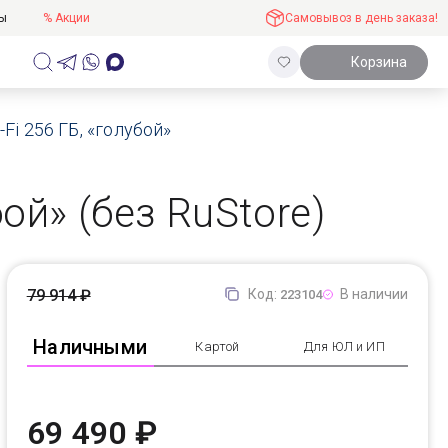
ты
% Акции
Самовывоз в день заказа!
Корзина
-Fi 256 ГБ, «голубой»
бой» (без RuStore)
79 914 ₽
Код:
В наличии
223104
Наличными
Картой
Для ЮЛ и ИП
69 490 ₽