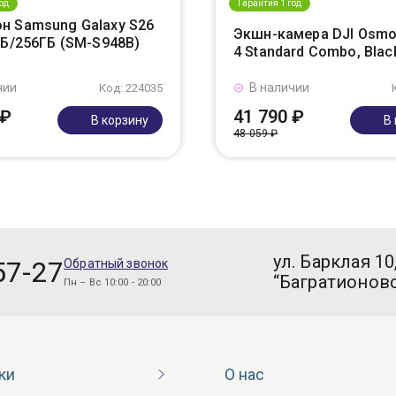
од
Гарантия 1 год
н Samsung Galaxy S26
Экшн-камера DJI Osmo
ГБ/256ГБ (SM-S948B)
4 Standard Combo, Blac
чии
В наличии
Код: 224035
 ₽
41 790 ₽
В корзину
В
48 059 ₽
ул. Барклая 10
57-27
Обратный звонок
“Багратионовс
Пн – Вс 10:00 - 20:00
ки
О нас