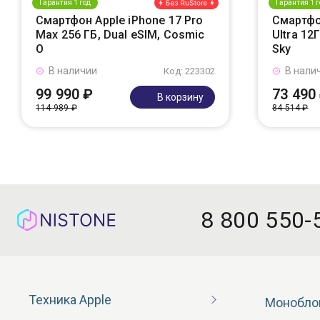
Гарантия 1 год
Гарантия 1 г
Смартфон Apple iPhone 17 Pro
Смартфо
Max 256 ГБ, Dual eSIM, Cosmic
Ultra 12
O
Sky
В наличии
В нали
Код: 223302
99 990 ₽
73 490
В корзину
114 989 ₽
84 514 ₽
8 800 550-
Техника Apple
Монобло