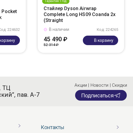
Гарантия 1 год
Стайлер Dyson Airwrap
 Pocket
Complete Long HS09 Coanda 2x
k
(Straight
В наличии
Код: 224632
Код: 224265
45 490 ₽
 корзину
В корзину
52 314 ₽
Акции | Новости | Скидки
, ТЦ
кий”, пав. А-7
Подписаться
Контакты