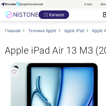
Москва
Багратионовская
О нас
Бло
Каталог
Акции
Главная
О нас
Техника Apple
Apple iPad
Apple i
Блог
Apple iPad Air 13 M3 (2
Договор оферты
Реквизиты
Контакты
Гарантия
Оплата