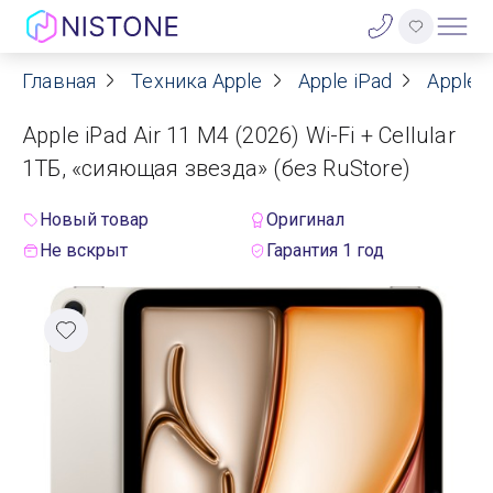
Главная
Техника Apple
Apple iPad
Apple i
Акции
Apple iPad Air 11 M4 (2026) Wi-Fi + Cellular
О нас
1ТБ, «сияющая звезда» (без RuStore)
Блог
Новый товар
Оригинал
Не вскрыт
Гарантия 1 год
Договор оферты
Реквизиты
Контакты
Гарантия
Оплата