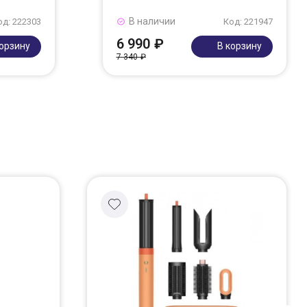
В наличии
од: 222303
Код: 221947
6 990 ₽
корзину
В корзину
7 340 ₽