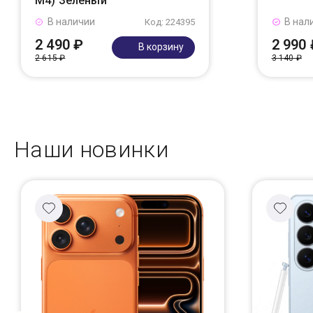
M4) Зеленый
В наличии
В нал
Код: 224395
2 490 ₽
2 990 
В корзину
2 615 ₽
3 140 ₽
Наши новинки