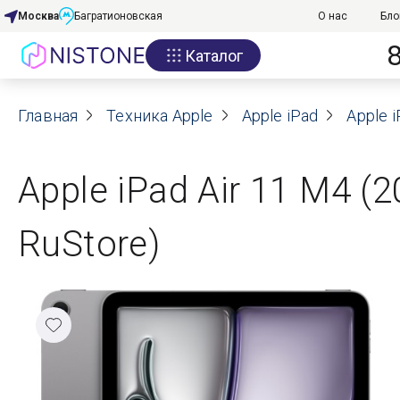
Москва
Багратионовская
О нас
Бло
Каталог
Акции
Главная
О нас
Техника Apple
Apple iPad
Apple i
Блог
Apple iPad Air 11 M4 (
Договор оферты
RuStore)
Реквизиты
Контакты
Гарантия
Оплата