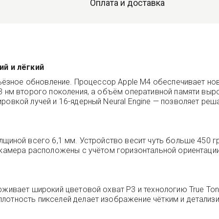
Оплата и доставка
ий и лёгкий
ерьёзное обновление. Процессор Apple M4 обеспечивает н
 3 нм второго поколения, а объём оперативной памяти выр
ровкой лучей и 16-ядерный Neural Engine — позволяет ре
лщиной всего 6,1 мм. Устройство весит чуть больше 450 г
 камера расположены с учётом горизонтальной ориентации
рживает широкий цветовой охват P3 и технологию True Ton
плотность пикселей делает изображение чётким и детализ