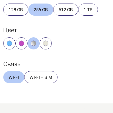
128 GB
256 GB
512 GB
1 TB
Цвет
Связь
WI-FI
WI-FI + SIM