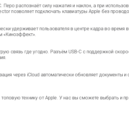
B-C. Перо распознаёт силу нажатия и наклон, а при использо
nector позволяет подключать клавиатуры Apple без проводо
чески удерживает пользователя в центре кадра во время 
м «Киноэффект».
быструю связь где угодно. Разъём USB-C с поддержкой скор
ия.
изация через iCloud автоматически обновляет документы и
 топовую технику от Apple. У нас вы сможете выбрать и пр