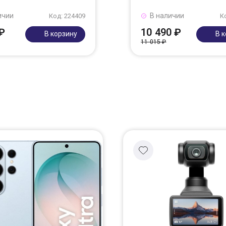
ичии
В наличии
Код: 224409
К
₽
10 490 ₽
В корзину
В 
11 015 ₽