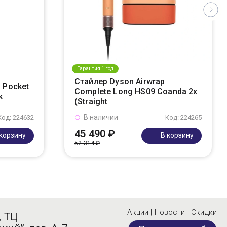
Гарантия 1 год
Стайлер Dyson Airwrap
 Pocket
Complete Long HS09 Coanda 2x
k
(Straight
В наличии
Код: 224632
Код: 224265
45 490 ₽
 корзину
В корзину
52 314 ₽
Акции | Новости | Скидки
, ТЦ