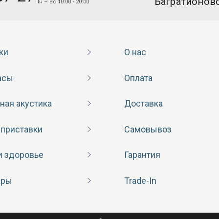
“Багратионовс
Пн – Вс 10:00 - 20:00
ки
О нас
асы
Оплата
ная акустика
Доставка
 приставки
Самовывоз
и здоровье
Гарантия
ары
Trade-In