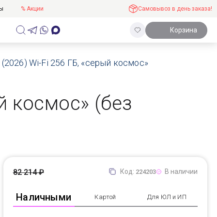
ты
% Акции
Самовывоз в день заказа!
Корзина
 (2026) Wi-Fi 256 ГБ, «серый космос»
ый космос» (без
82 214 ₽
Код:
В наличии
224203
Наличными
Картой
Для ЮЛ и ИП