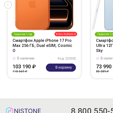
Гарантия 1 год
Гарантия 1 г
Смартфон Apple iPhone 17 Pro
Смартфо
Max 256 ГБ, Dual eSIM, Cosmic
Ultra 12
O
Sky
В наличии
В нали
Код: 223302
103 190 ₽
73 990
В корзину
118 669 ₽
85 089 ₽
8 800 550-