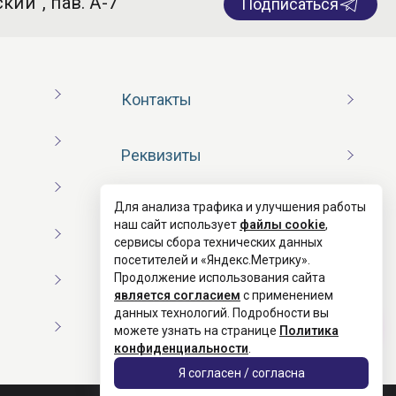
кий”, пав. А-7
Подписаться
Контакты
Реквизиты
Для анализа трафика и улучшения работы
Договор оферты
наш сайт использует
файлы cookie
,
сервисы сбора технических данных
посетителей и «Яндекс.Метрику».
Согласие на обработку ПД
Продолжение использования сайта
является согласием
с применением
данных технологий. Подробности вы
Политика конфиденциальности
можете узнать на странице
Политика
конфиденциальности
.
Я согласен / согласна