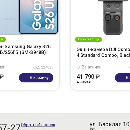
од
Гарантия 1 год
н Samsung Galaxy S26
Экшн-камера DJI Osmo
ГБ/256ГБ (SM-S948B)
4 Standard Combo, Blac
чии
В наличии
Код: 224035
 ₽
41 790 ₽
В корзину
В
48 059 ₽
ул. Барклая 10
57-27
Обратный звонок