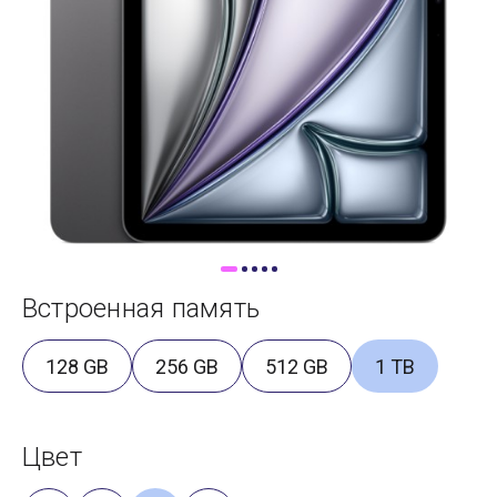
Доставка
Самовывоз
Trade-In
Встроенная память
128 GB
256 GB
512 GB
1 TB
Цвет