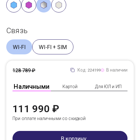
Связь
WI-FI
WI-FI + SIM
128 789 ₽
Код:
В наличии
224199
Наличными
Картой
Для ЮЛ и ИП
111 990 ₽
При оплате наличными со скидкой
В корзину