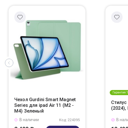
Гарантия 1
Чехол Gurdini Smart Magnet
Стилус 
Series для ipad Air 11 (M2 -
(2024)
M4) Зеленый
В наличии
В нал
Код: 224395