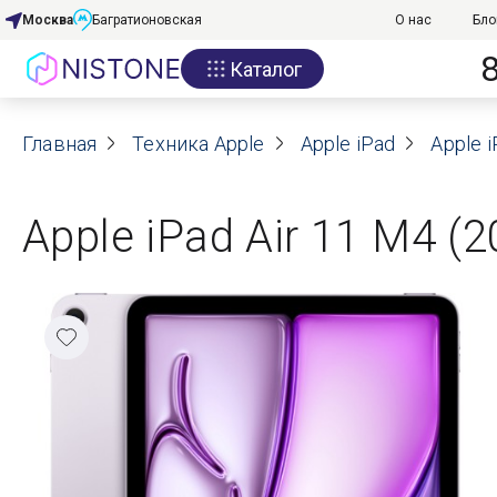
Москва
Багратионовская
О нас
Бло
Каталог
Акции
Главная
О нас
Техника Apple
Apple iPad
Apple i
Блог
Apple iPad Air 11 M4 (
Договор оферты
Реквизиты
Контакты
Гарантия
Оплата