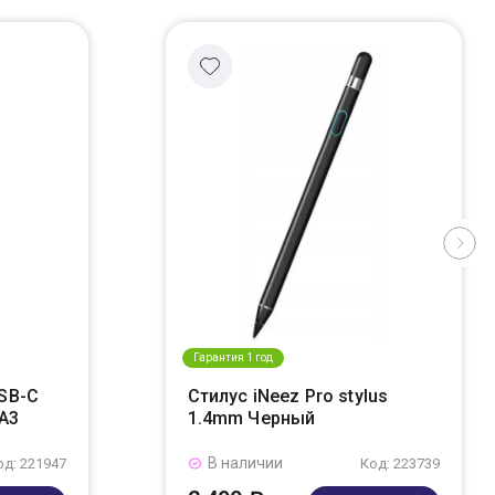
Гарантия 1 год
USB-C
Стилус iNeez Pro stylus
A3
1.4mm Черный
В наличии
од: 221947
Код: 223739