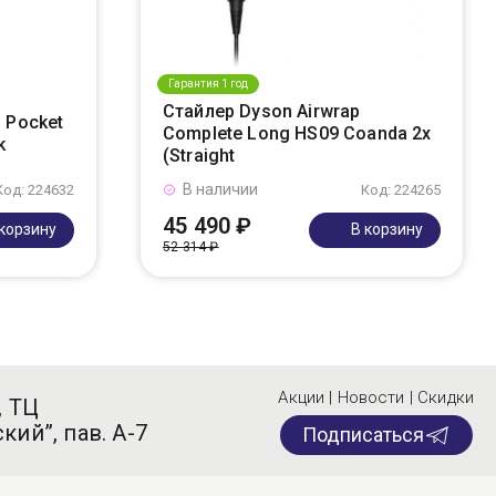
Гарантия 1 год
Стайлер Dyson Airwrap
 Pocket
Complete Long HS09 Coanda 2x
k
(Straight
В наличии
Код: 224632
Код: 224265
45 490 ₽
 корзину
В корзину
52 314 ₽
Акции | Новости | Скидки
, ТЦ
кий”, пав. А-7
Подписаться