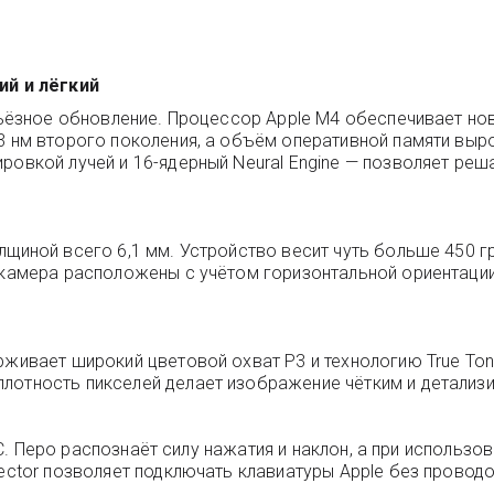
ий и лёгкий
ерьёзное обновление. Процессор Apple M4 обеспечивает н
 3 нм второго поколения, а объём оперативной памяти выр
ровкой лучей и 16-ядерный Neural Engine — позволяет ре
лщиной всего 6,1 мм. Устройство весит чуть больше 450 г
 камера расположены с учётом горизонтальной ориентации
рживает широкий цветовой охват P3 и технологию True Ton
плотность пикселей делает изображение чётким и детализ
B-C. Перо распознаёт силу нажатия и наклон, а при использо
nector позволяет подключать клавиатуры Apple без проводо