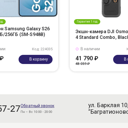
од
Гарантия 1 год
н Samsung Galaxy S26
Экшн-камера DJI Osmo
ГБ/256ГБ (SM-S948B)
4 Standard Combo, Blac
чии
В наличии
Код: 224035
 ₽
41 790 ₽
В корзину
В
48 059 ₽
ул. Барклая 10
57-27
Обратный звонок
“Багратионовс
Пн – Вс 10:00 - 20:00