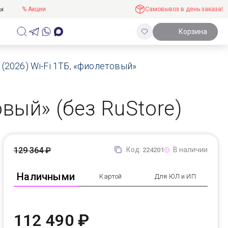
ты
% Акции
Самовывоз в день заказа!
Корзина
 (2026) Wi-Fi 1ТБ, «фиолетовый»
овый» (без RuStore)
129 364 ₽
Код:
В наличии
224201
Наличными
Картой
Для ЮЛ и ИП
112 490 ₽