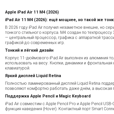
Apple iPad Air 11 M4 (2026)
iPad Air 11 M4 (2026): ещё мощнее, но такой же тонк
В 2026 году iPad Air получил незаметное внешне, но с
тонкого стильного корпуса. M4 создан по техпроцессу
— центральный процессор, графика с аппаратной трасси
графикой до современных игр.
Тонкий и лёгкий дизайн
Корпус 11-дюймового iPad Air выполнен из алюминия то
использовать на весу. Кнопки, динамики и фронтальная
клавиатурой.
Яркий дисплей Liquid Retina
Полностью ламинированный дисплей Liquid Retina подде
позволяют комфортно работать даже днём, а высокая 
Поддержка Apple Pencil и Magic Keyboard
iPad Air совместим с Apple Pencil Pro и Apple Pencil US
функция наведения (Hover). Контактный порт Smart Con