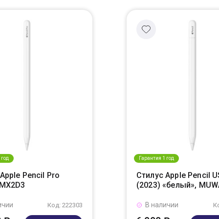
 год
Гарантия 1 год
Apple Pencil Pro
Стилус Apple Pencil 
, MX2D3
(2023) «белый», MUW
ичии
В наличии
Код: 222303
К