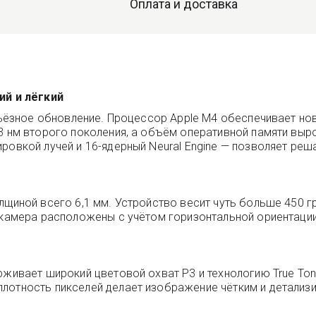
Оплата и доставка
ий и лёгкий
ерьёзное обновление. Процессор Apple M4 обеспечивает н
 3 нм второго поколения, а объём оперативной памяти выр
ровкой лучей и 16-ядерный Neural Engine — позволяет ре
лщиной всего 6,1 мм. Устройство весит чуть больше 450 г
 камера расположены с учётом горизонтальной ориентации
рживает широкий цветовой охват P3 и технологию True Ton
плотность пикселей делает изображение чётким и детализ