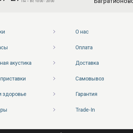
“Багратионовс
Пн – Вс 10:00 - 20:00
ки
О нас
асы
Оплата
ная акустика
Доставка
 приставки
Самовывоз
и здоровье
Гарантия
ары
Trade-In