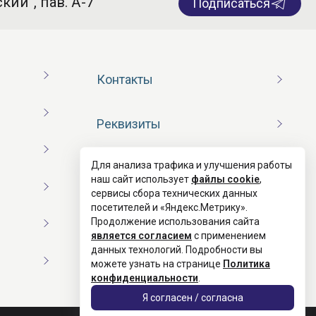
кий”, пав. А-7
Подписаться
Контакты
Реквизиты
Для анализа трафика и улучшения работы
Договор оферты
наш сайт использует
файлы cookie
,
сервисы сбора технических данных
посетителей и «Яндекс.Метрику».
Согласие на обработку ПД
Продолжение использования сайта
является согласием
с применением
данных технологий. Подробности вы
Политика конфиденциальности
можете узнать на странице
Политика
конфиденциальности
.
Я согласен / согласна