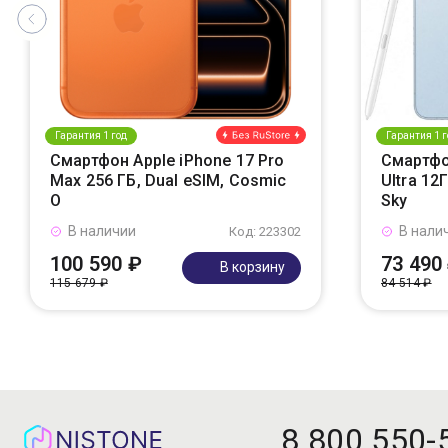
Гарантия 1 год
Гарантия 1 г
Смартфон Apple iPhone 17 Pro
Смартфо
Max 256 ГБ, Dual eSIM, Cosmic
Ultra 12
O
Sky
В наличии
В нали
Код: 223302
100 590 ₽
73 490
В корзину
115 679 ₽
84 514 ₽
8 800 550-