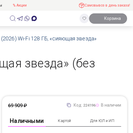
ты
% Акции
Самовывоз в день заказа!
Корзина
 (2026) Wi-Fi 128 ГБ, «сияющая звезда»
ющая звезда» (без
69 909 ₽
Код:
В наличии
224196
Наличными
Картой
Для ЮЛ и ИП