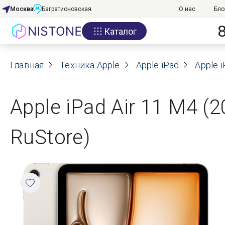
Москва
Багратионовская
О нас
Бло
Каталог
Акции
Главная
О нас
Техника Apple
Apple iPad
Apple i
Блог
Apple iPad Air 11 M4 (
Договор оферты
RuStore)
Реквизиты
Контакты
Гарантия
Оплата