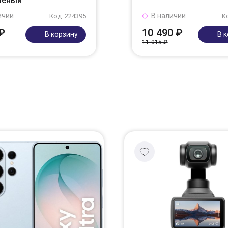
леный
ичии
В наличии
Код: 224395
К
₽
10 490 ₽
В корзину
В 
11 015 ₽