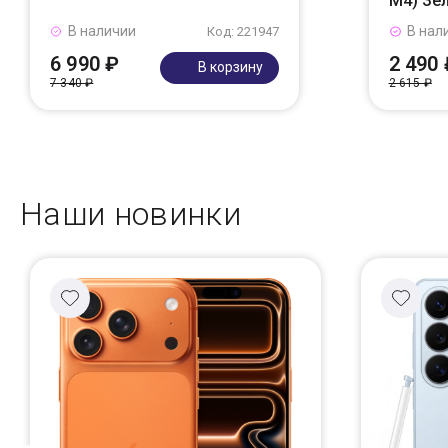
M4) Зе
В наличии
В нал
Код: 221947
6 990 ₽
2 490 
В корзину
7 340 ₽
2 615 ₽
Наши новинки