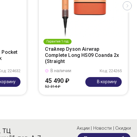
Гарантия 1 год
Стайлер Dyson Airwrap
 Pocket
Complete Long HS09 Coanda 2x
k
(Straight
В наличии
Код: 224632
Код: 224265
45 490 ₽
 корзину
В корзину
52 314 ₽
Акции | Новости | Скидки
, ТЦ