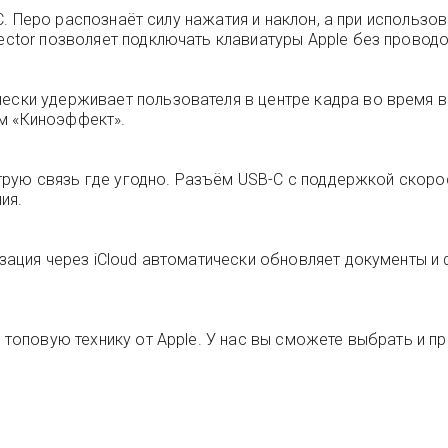
B-C. Перо распознаёт силу нажатия и наклон, а при использо
nector позволяет подключать клавиатуры Apple без проводо
чески удерживает пользователя в центре кадра во время 
м «Киноэффект».
быструю связь где угодно. Разъём USB-C с поддержкой скор
ия.
изация через iCloud автоматически обновляет документы и
 топовую технику от Apple. У нас вы сможете выбрать и пр