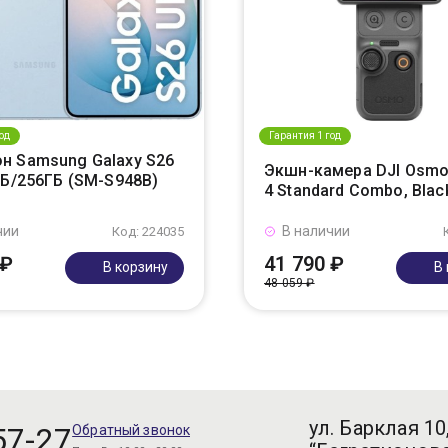
од
Гарантия 1 год
н Samsung Galaxy S26
Экшн-камера DJI Osmo
ГБ/256ГБ (SM-S948B)
4 Standard Combo, Blac
чии
В наличии
Код: 224035
 ₽
41 790 ₽
В корзину
В
48 059 ₽
ул. Барклая 10
57-27
Обратный звонок