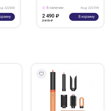
В наличии
од: 222303
Код: 223739
2 490 ₽
корзину
В корзину
2 615 ₽