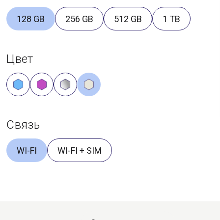
128 GB
256 GB
512 GB
1 TB
Цвет
Связь
WI-FI
WI-FI + SIM