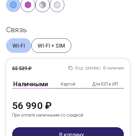
Связь
WI-FI
WI-FI + SIM
65 539 ₽
Код:
В наличии
224194
Наличными
Картой
Для ЮЛ и ИП
56 990 ₽
При оплате наличными со скидкой
В корзину