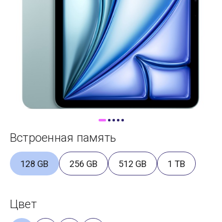
Доставка
Самовывоз
Trade-In
Встроенная память
128 GB
256 GB
512 GB
1 TB
Цвет