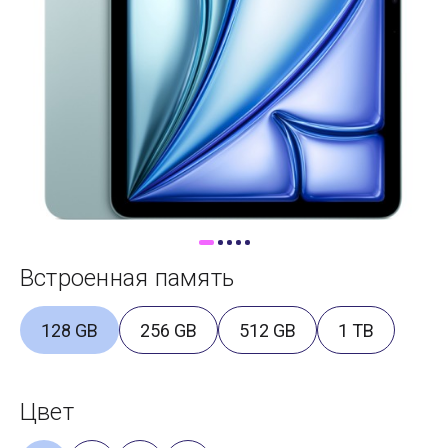
Доставка
Самовывоз
Trade-In
Встроенная память
128 GB
256 GB
512 GB
1 TB
Цвет