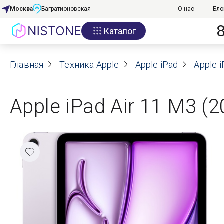
Москва
Багратионовская
О нас
Бло
Каталог
Акции
Главная
О нас
Техника Apple
Apple iPad
Apple i
Блог
Apple iPad Air 11 M3 (
Договор оферты
Реквизиты
Контакты
Гарантия
Оплата