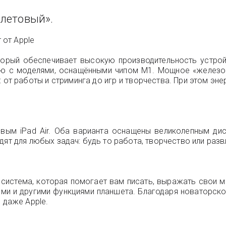
иолетовый».
 от Apple
торый обеспечивает высокую производительность устройс
ению с моделями, оснащёнными чипом M1. Мощное «железо
: от работы и стриминга до игр и творчества. При этом э
м iPad Air. Оба варианта оснащены великолепным дисп
ят для любых задач: будь то работа, творчество или разв
ая система, которая помогает вам писать, выражать свои 
ми и другими функциями планшета. Благодаря новаторск
 даже Apple.