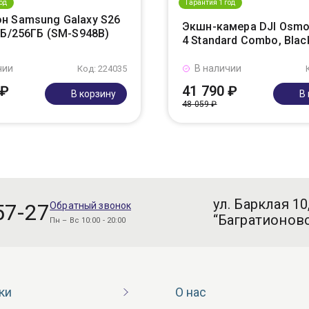
од
Гарантия 1 год
н Samsung Galaxy S26
Экшн-камера DJI Osmo
ГБ/256ГБ (SM-S948B)
4 Standard Combo, Blac
чии
В наличии
Код: 224035
 ₽
41 790 ₽
В корзину
В
48 059 ₽
ул. Барклая 10
57-27
Обратный звонок
“Багратионовс
Пн – Вс 10:00 - 20:00
ки
О нас