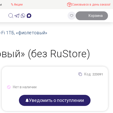
ты
% Акции
Самовывоз в день заказа!
Корзина
i-Fi 1ТБ, «фиолетовый»
овый» (без RuStore)
Код:
223091
Нет в наличии
Уведомить о поступлении