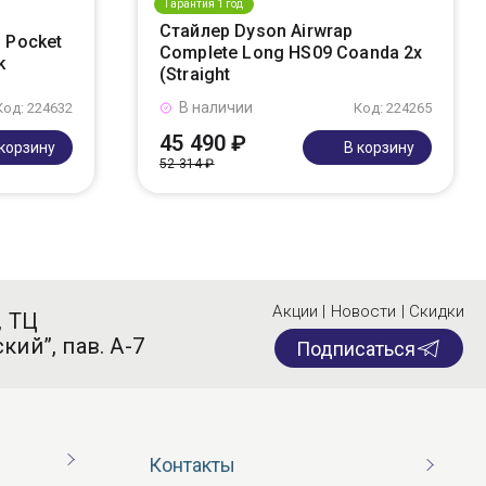
Гарантия 1 год
Стайлер Dyson Airwrap
 Pocket
Complete Long HS09 Coanda 2x
k
(Straight
В наличии
Код: 224632
Код: 224265
45 490 ₽
 корзину
В корзину
52 314 ₽
Акции | Новости | Скидки
, ТЦ
кий”, пав. А-7
Подписаться
Контакты