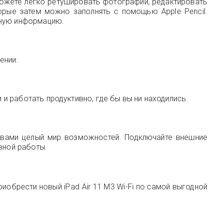
можете легко ретушировать фотографии, редактировать
орые затем можно заполнять с помощью Apple Pencil.
ьную информацию.
ении.
 и работать продуктивно, где бы вы ни находились.
 вами целый мир возможностей. Подключайте внешние
вной работы.
риобрести новый iPad Air 11 M3 Wi-Fi по самой выгодной