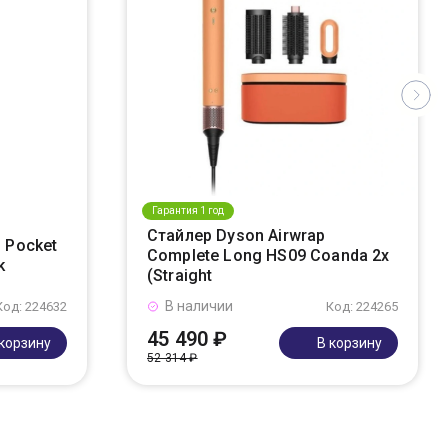
Гарантия 1 год
Стайлер Dyson Airwrap
 Pocket
Complete Long HS09 Coanda 2x
k
(Straight
В наличии
Код: 224632
Код: 224265
45 490 ₽
 корзину
В корзину
52 314 ₽