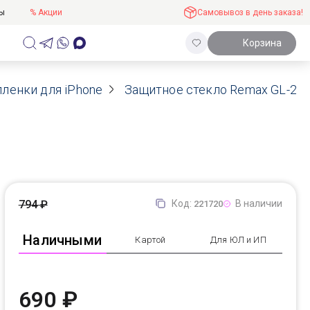
ты
% Акции
Самовывоз в день заказа!
Корзина
пленки для iPhone
Защитное стекло Remax GL-27 3
794 ₽
Код:
В наличии
221720
Наличными
Картой
Для ЮЛ и ИП
690 ₽