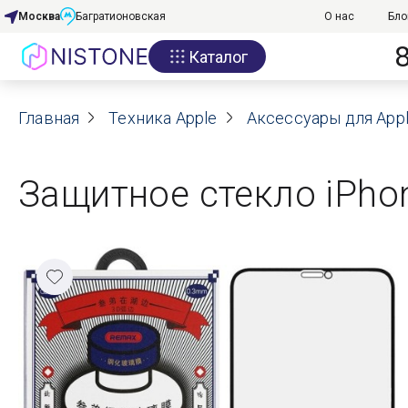
Москва
Багратионовская
О нас
Бло
Каталог
Акции
Главная
О нас
Техника Apple
Аксессуары для App
Блог
Защитное стекло iPho
Договор оферты
Реквизиты
Контакты
Гарантия
Оплата