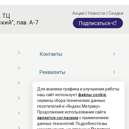
Акции | Новости | Скидки
, ТЦ
кий”, пав. А-7
Подписаться
Контакты
Реквизиты
Для анализа трафика и улучшения работы
Договор оферты
наш сайт использует
файлы cookie
,
сервисы сбора технических данных
посетителей и «Яндекс.Метрику».
Согласие на обработку ПД
Продолжение использования сайта
является согласием
с применением
данных технологий. Подробности вы
Политика конфиденциальности