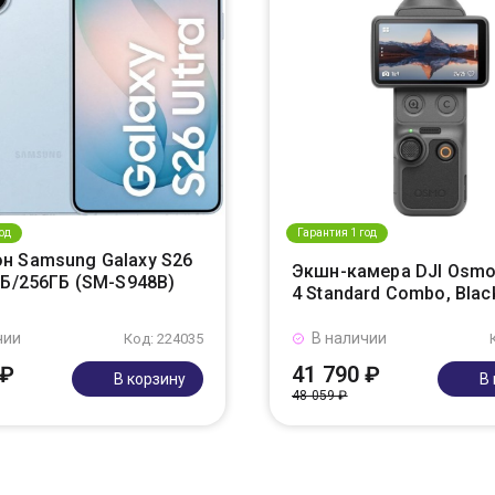
од
Гарантия 1 год
н Samsung Galaxy S26
Экшн-камера DJI Osmo
ГБ/256ГБ (SM-S948B)
4 Standard Combo, Blac
чии
В наличии
Код: 224035
 ₽
41 790 ₽
В корзину
В
48 059 ₽