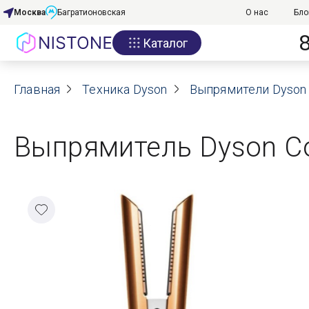
Москва
Багратионовская
О нас
Бло
Каталог
Акции
Главная
О нас
Техника Dyson
Выпрямители Dyson
Блог
Выпрямитель Dyson Cor
Договор оферты
Реквизиты
Контакты
Гарантия
Оплата