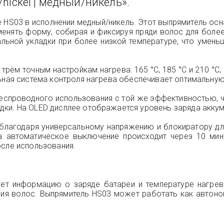
nickel | медный/никель».
 HS03 в исполнении медный/никель. Этот выпрямитель осн
енять форму, собирая и фиксируя пряди волос для боле
ьной укладки при более низкой температуре, что умень
 трём точным настройкам нагрева: 165 °C, 185 °C и 210 °
ьная система контроля нагрева обеспечивает оптимальную т
беспроводного использования с той же эффективностью, 
ки. На OLED дисплее отображается уровень заряда аккуму
 благодаря универсальному напряжению и блокиратору д
 а автоматическое выключение происходит через 10 мин
осле использования.
яет информацию о заряде батареи и температуре нагре
ия волос. Выпрямитель HS03 может работать как автоном