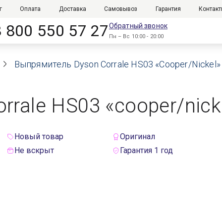
г
Оплата
Доставка
Самовывоз
Гарантия
Контак
8 800 550 57 27
Обратный звонок
Пн – Вс 10:00 - 20:00
Выпрямитель Dyson Corrale HS03 «Cooper/Nickel»
rale HS03 «cooper/nick
Новый товар
Оригинал
Не вскрыт
Гарантия 1 год