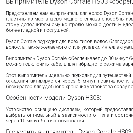
Выпрямитель Dyson Corrale HS03 «cooper/
Представляем вам выпрямитель для волос Dyson Corrale
пластины из марганцево-медного сплава способны изм
этому дополнительному контролю можно достичь идеал
более гладкой и послушной.
Dyson Corrale подходит для всех типов волос благодаря
волос, а также желаемого стиля укладки. Интеллектуал
Выпрямитель Dyson Corrale обеспечивает до 30 минут 
можно подключить кабель для гибридного режима заряд
Этот выпрямитель идеально подходит для путешествий
ожидания активируется через 5 минут неактивности,
блокиратор для удобного хранения устройства сразу п
Особенности модели Dyson HS03:
Устройство оснащено дисплеем, который предоставл
выбрать оптимальный в зависимости от типа и состоян
через 10 минут без использования.
Где купить выпрямитель Dyson Corrale HS03: