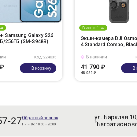
од
Гарантия 1 год
н Samsung Galaxy S26
Экшн-камера DJI Osmo
ГБ/256ГБ (SM-S948B)
4 Standard Combo, Blac
чии
В наличии
Код: 224035
 ₽
41 790 ₽
В корзину
В
48 059 ₽
ул. Барклая 10
57-27
Обратный звонок
“Багратионовс
Пн – Вс 10:00 - 20:00