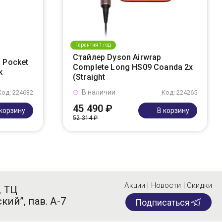
Гарантия 1 год
Стайлер Dyson Airwrap
 Pocket
Complete Long HS09 Coanda 2x
k
(Straight
В наличии
Код: 224632
Код: 224265
45 490 ₽
 корзину
В корзину
52 314 ₽
Акции | Новости | Скидки
, ТЦ
кий”, пав. А-7
Подписаться