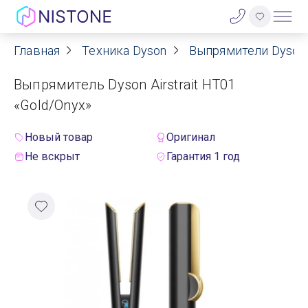
Главная
Техника Dyson
Выпрямители Dyson
Акции
Выпрямитель Dyson Airstrait HT01
О нас
«Gold/Onyx»
Блог
Новый товар
Оригинал
Не вскрыт
Гарантия 1 год
Договор оферты
Реквизиты
Контакты
Гарантия
Оплата