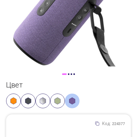
Доставка
Самовывоз
Trade-In
Цвет
Код:
224377