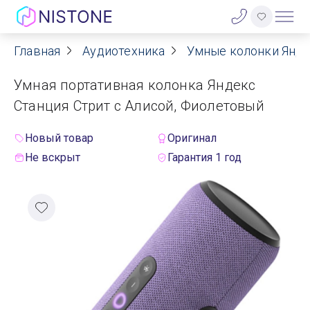
Главная
Аудиотехника
Умные колонки Янд
Акции
Умная портативная колонка Яндекс
О нас
Станция Стрит с Алисой, Фиолетовый
Блог
Новый товар
Оригинал
Не вскрыт
Гарантия 1 год
Договор оферты
Реквизиты
Контакты
Гарантия
Оплата