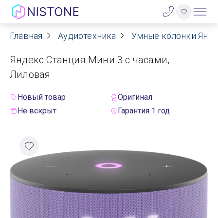
Главная
Аудиотехника
Умные колонки Янд
Акции
Яндекс Станция Мини 3 с часами,
О нас
Лиловая
Блог
Новый товар
Оригинал
Не вскрыт
Гарантия 1 год
Договор оферты
Реквизиты
Контакты
Гарантия
Оплата