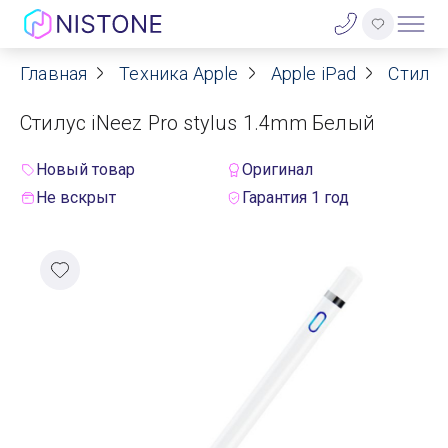
Главная
Техника Apple
Apple iPad
Стилус
Акции
Стилус iNeez Pro stylus 1.4mm Белый
О нас
Новый товар
Оригинал
Блог
Не вскрыт
Гарантия 1 год
Договор оферты
Реквизиты
Контакты
Гарантия
Оплата