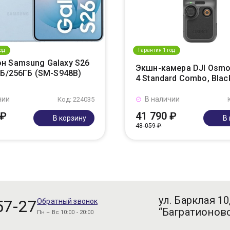
од
Гарантия 1 год
н Samsung Galaxy S26
Экшн-камера DJI Osmo
ГБ/256ГБ (SM-S948B)
4 Standard Combo, Blac
чии
В наличии
Код: 224035
 ₽
41 790 ₽
В корзину
В
48 059 ₽
ул. Барклая 10
57-27
Обратный звонок
“Багратионовс
Пн – Вс 10:00 - 20:00