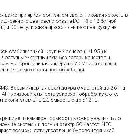
тся даже при ярком солнечном свете. Пиковая яркость в
расширенного цветового охвата DCI-P3 с 12-битной
) и DC-регулировка яркости снижают нагрузку на
ой стабилизацией. Крупный сенсор (1/1.95″) и
Доступны 2-кратный зум без потери качества и
дуль и фронтальная камера на 20 Мп для селфи и
иренные возможности постобработки.
MC. Восьмиядерная архитектура с частотой до 2,6 ГГц
 AI-производительность ускоряет обработку фото,
 накопителем UFS 2.2 ёмкостью до 512 ГБ.
 В режиме динамиков громкость можно увеличить до
ционные системы и полный спектр 5G-частот. NFC
ширяет возможности управления бытовой техникой.