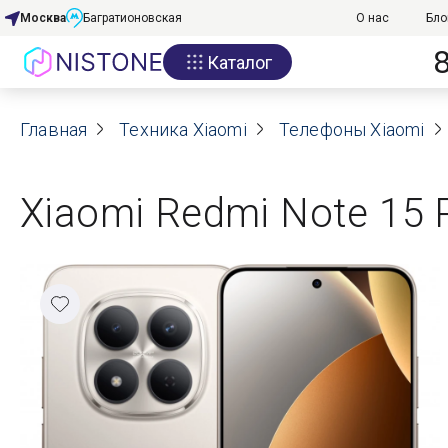
Москва
Багратионовская
О нас
Бло
Каталог
Акции
Главная
О нас
Техника Xiaomi
Телефоны Xiaomi
Блог
Xiaomi Redmi Note 15 
Договор оферты
Реквизиты
Контакты
Гарантия
Оплата