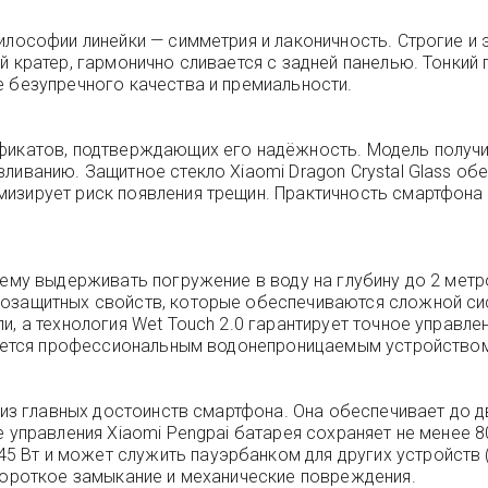
илософии линейки — симметрия и лаконичность. Строгие и
 кратер, гармонично сливается с задней панелью. Тонкий 
е безупречного качества и премиальности.
фикатов, подтверждающих его надёжность. Модель получи
иванию. Защитное стекло Xiaomi Dragon Crystal Glass обер
мизирует риск появления трещин. Практичность смартфон
 ему выдерживать погружение в воду на глубину до 2 метр
гозащитных свойств, которые обеспечиваются сложной си
ли, а технология Wet Touch 2.0 гарантирует точное управ
вляется профессиональным водонепроницаемым устройством
о из главных достоинств смартфона. Она обеспечивает до 
е управления Xiaomi Pengpai батарея сохраняет не менее 8
Вт и может служить пауэрбанком для других устройств (
 короткое замыкание и механические повреждения.