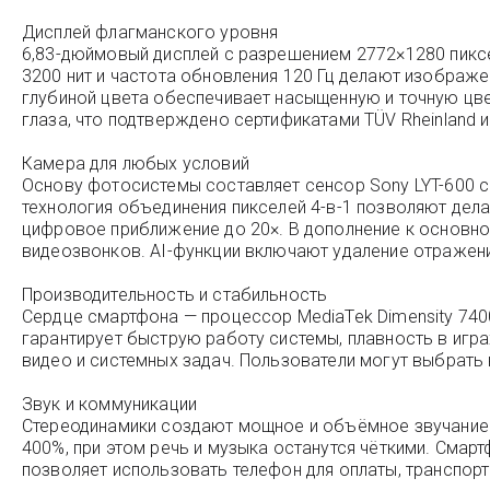
Дисплей флагманского уровня
6,83-дюймовый дисплей с разрешением 2772×1280 пикселе
3200 нит и частота обновления 120 Гц делают изображе
глубиной цвета обеспечивает насыщенную и точную цв
глаза, что подтверждено сертификатами TÜV Rheinland и
Камера для любых условий
Основу фотосистемы составляет сенсор Sony LYT-600 с р
технология объединения пикселей 4-в-1 позволяют дел
цифровое приближение до 20×. В дополнение к основно
видеозвонков. AI-функции включают удаление отражен
Производительность и стабильность
Сердце смартфона — процессор MediaTek Dimensity 7400
гарантирует быструю работу системы, плавность в игр
видео и системных задач. Пользователи могут выбрать 
Звук и коммуникации
Стереодинамики создают мощное и объёмное звучание с
400%, при этом речь и музыка останутся чёткими. Смарт
позволяет использовать телефон для оплаты, транспор