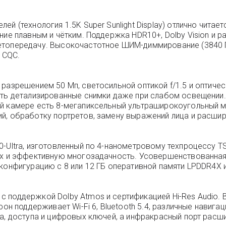
й (технология 1.5K Super Sunlight Display) отлично читае
ние плавным и чётким. Поддержка HDR10+, Dolby Vision и 
етопередачу. Высокочастотное ШИМ-диммирование (3840 Гц
 CQC.
азрешением 50 Мп, светосильной оптикой f/1.5 и оптическ
ать детализированные снимки даже при слабом освещении. 
й камере есть 8-мегапиксельный ультраширокоугольный мо
ий, обработку портретов, замену выражений лица и расш
-Ultra, изготовленный по 4-нанометровому техпроцессу TS
ах и эффективную многозадачность. Усовершенствованная
конфигурацию с 8 или 12 ГБ оперативной памяти LPDDR4X и
 поддержкой Dolby Atmos и сертификацией Hi-Res Audio.
фон поддерживает Wi-Fi 6, Bluetooth 5.4, различные навига
та, доступа и цифровых ключей, а инфракрасный порт рас