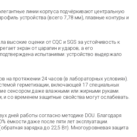
 элегантные линии корпуса подчёркивают центральную
профиль устройства (всего 7,78 мм), плавные контуры и
ла высокие оценки от CQC и SGS за устойчивость к
егает экран от царапин и ударов, а его
а подтверждена испытаниями: устройство выдержало
ов на протяжении 24 часов (в лабораторных условиях).
стемой герметизации, включающей 17 специальных
ление сенсором даже влажными или жирными руками.
, и со временем защитные свойства могут ослабевать.
двух дней работы согласно методике DOU. Благодаря
0% ёмкости даже после пяти лет эксплуатации.
обратная зарядка до 22,5 Вт). Многоуровневая защита