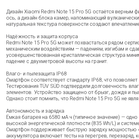
Дизайн Xiaomi Redmi Note 15 Pro 5G остаётся верным ф
ось, а дизайн блока камер, напоминающий вулканический
натуральная текстура поверхности создают впечатлени
Надёжность и защита корпуса
Redmi Note 15 Pro 5G может похвастаться рядом серти
механическим воздействиям — падениям, изгибам и сдавл
усовершенствованная кристаллическая структура мини
падение с двухметровой высоты на гранит.
Влаго- и пылезащита IP68
Смартфон соответствует стандарту IP68, что позволяет
Тестирования TÜV SÜD подтвердили долговечность вла
элементов. Устройство защищено от брызг, дождя и пы
Однако стоит помнить, что Redmi Note 15 Pro 5G не я
Автономность и зарядка
Ёмкая батарея на 6580 мА·ч (типичное значение) — одн
высокой энергетической плотности (835 Wh/L) и систем
Смартфон поддерживает быструю зарядку мощностью 45 
аккумулятора включает тесты на перегрев, перезаряд,