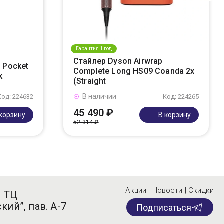
Гарантия 1 год
Стайлер Dyson Airwrap
 Pocket
Complete Long HS09 Coanda 2x
k
(Straight
В наличии
Код: 224632
Код: 224265
45 490 ₽
 корзину
В корзину
52 314 ₽
Акции | Новости | Скидки
, ТЦ
кий”, пав. А-7
Подписаться