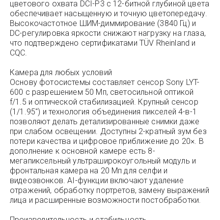
цветового охвата DCI-P3 с 12-битной глубиной цвета
обеспечивает насыщенную и точную цветопередачу.
Высокочастотное ШИМ-диммирование (3840 Гц) и
DC-регулировка яркости снижают нагрузку на глаза,
что подтверждено сертификатами TÜV Rheinland и
CQC.
Камера для любых условий
Основу фотосистемы составляет сенсор Sony LYT-
600 с разрешением 50 Мп, светосильной оптикой
f/1.5 и оптической стабилизацией. Крупный сенсор
(1/1.95″) и технология объединения пикселей 4-в-1
позволяют делать детализированные снимки даже
при слабом освещении. Доступны 2-кратный зум без
потери качества и цифровое приближение до 20×. В
дополнение к основной камере есть 8-
мегапиксельный ультраширокоугольный модуль и
фронтальная камера на 20 Мп для селфи и
видеозвонков. AI-функции включают удаление
отражений, обработку портретов, замену выражений
лица и расширенные возможности постобработки.
Производительность и стабильность