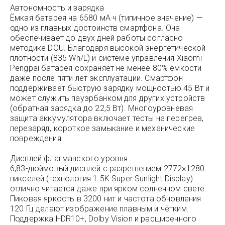
Автономность и зарядка
Ёмкая батарея на 6580 мА·ч (типичное значение) —
одно из главных достоинств смартфона. Она
обеспечивает до двух дней работы согласно
методике DOU. Благодаря высокой энергетической
плотности (835 Wh/L) и системе управления Xiaomi
Pengpai батарея сохраняет не менее 80% ёмкости
даже после пяти лет эксплуатации. Смартфон
поддерживает быструю зарядку мощностью 45 Вт и
может служить пауэрбанком для других устройств
(обратная зарядка до 22,5 Вт). Многоуровневая
защита аккумулятора включает тесты на перегрев,
перезаряд, короткое замыкание и механические
повреждения.
Дисплей флагманского уровня
6,83-дюймовый дисплей с разрешением 2772×1280
пикселей (технология 1.5K Super Sunlight Display)
отлично читается даже при ярком солнечном свете.
Пиковая яркость в 3200 нит и частота обновления
120 Гц делают изображение плавным и чётким.
Поддержка HDR10+, Dolby Vision и расширенного