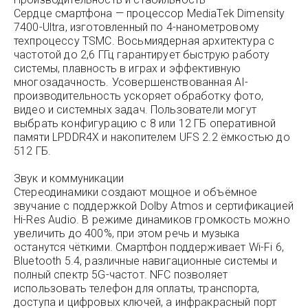
Сердце смартфона — процессор MediaTek Dimensity
7400-Ultra, изготовленный по 4-нанометровому
техпроцессу TSMC. Восьмиядерная архитектура с
частотой до 2,6 ГГц гарантирует быструю работу
системы, плавность в играх и эффективную
многозадачность. Усовершенствованная AI-
производительность ускоряет обработку фото,
видео и системных задач. Пользователи могут
выбрать конфигурацию с 8 или 12 ГБ оперативной
памяти LPDDR4X и накопителем UFS 2.2 ёмкостью до
512 ГБ.
Звук и коммуникации
Стереодинамики создают мощное и объёмное
звучание с поддержкой Dolby Atmos и сертификацией
Hi-Res Audio. В режиме динамиков громкость можно
увеличить до 400%, при этом речь и музыка
останутся чёткими. Смартфон поддерживает Wi-Fi 6,
Bluetooth 5.4, различные навигационные системы и
полный спектр 5G-частот. NFC позволяет
использовать телефон для оплаты, транспорта,
доступа и цифровых ключей, а инфракрасный порт