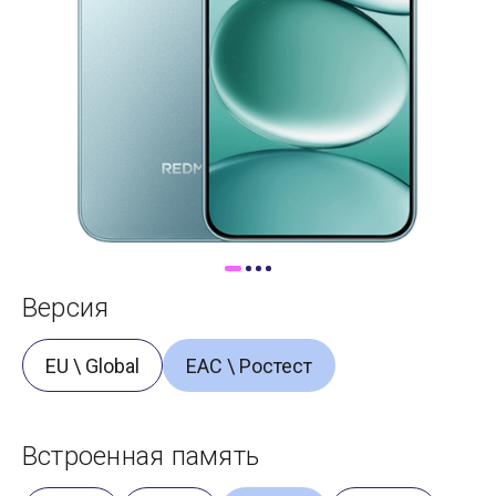
Доставка
Самовывоз
Trade-In
Версия
EU \ Global
ЕАС \ Ростест
Встроенная память