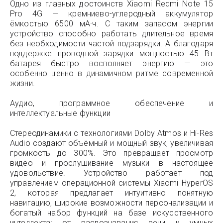
Одно из главных достоинств Xiaomi Redmi Note 15
Pro 4G — кремниево-углеродный аккумулятор
ёмкостью 6500 мА·ч. С таким запасом энергии
устройство способно работать длительное время
без необходимости частой подзарядки. А благодаря
поддержке проводной зарядки мощностью 45 Вт
батарея быстро восполняет энергию — это
особенно ценно в динамичном ритме современной
жизни.
Аудио, программное обеспечение и
интеллектуальные функции
Стереодинамики с технологиями Dolby Atmos и Hi-Res
Audio создают объёмный и мощный звук, увеличивая
громкость до 300%. Это превращает просмотр
видео и прослушивание музыки в настоящее
удовольствие. Устройство работает под
управлением операционной системы Xiaomi HyperOS
2, которая предлагает интуитивно понятную
навигацию, широкие возможности персонализации и
богатый набор функций на базе искусственного
интеллекта: от распознавания речи и умных