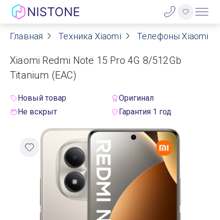
Главная
Техника Xiaomi
Телефоны Xiaomi
Акции
Xiaomi Redmi Note 15 Pro 4G 8/512Gb
О нас
Titanium (EAC)
Блог
Новый товар
Оригинал
Не вскрыт
Гарантия 1 год
Договор оферты
Реквизиты
Контакты
Гарантия
Оплата