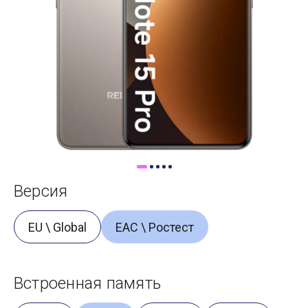
Доставка
Самовывоз
Trade-In
Версия
EU \ Global
ЕАС \ Ростест
Встроенная память