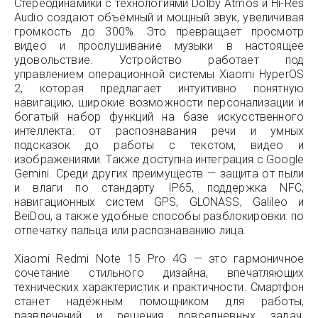
Стереодинамики с технологиями Dolby Atmos и Hi-Res
Audio создают объёмный и мощный звук, увеличивая
громкость до 300%. Это превращает просмотр
видео и прослушивание музыки в настоящее
удовольствие. Устройство работает под
управлением операционной системы Xiaomi HyperOS
2, которая предлагает интуитивно понятную
навигацию, широкие возможности персонализации и
богатый набор функций на базе искусственного
интеллекта: от распознавания речи и умных
подсказок до работы с текстом, видео и
изображениями. Также доступна интеграция с Google
Gemini. Среди других преимуществ — защита от пыли
и влаги по стандарту IP65, поддержка NFC,
навигационных систем GPS, GLONASS, Galileo и
BeiDou, а также удобные способы разблокировки: по
отпечатку пальца или распознаванию лица.
Xiaomi Redmi Note 15 Pro 4G — это гармоничное
сочетание стильного дизайна, впечатляющих
технических характеристик и практичности. Смартфон
станет надёжным помощником для работы,
развлечений и решения повседневных задач,