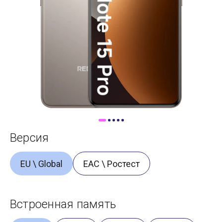
Доставка
Самовывоз
Trade-In
Версия
EU \ Global
ЕАС \ Ростест
Встроенная память