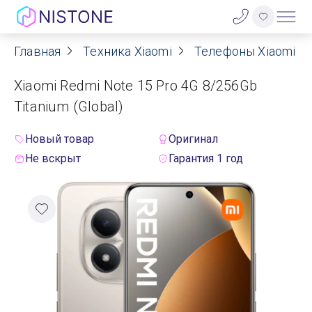
Главная
Техника Xiaomi
Телефоны Xiaomi
Акции
Xiaomi Redmi Note 15 Pro 4G 8/256Gb
О нас
Titanium (Global)
Блог
Новый товар
Оригинал
Не вскрыт
Гарантия 1 год
Договор оферты
Реквизиты
Контакты
Гарантия
Оплата