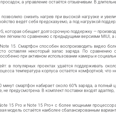
просадок, а управление остаётся отзывчивым. В длитель
о позволило снизить нагрев при высокой нагрузке и увел
ойство ведёт себя предсказуемо, а под нагрузкой поддер
OS, которая обещает долгосрочную поддержку — производи
лее лёгким по сравнению с предыдущими версиями MIUI, а
Note 15. Смартфон способен воспроизводить видео боле
асто оставляя некоторый запас заряда. По сравнению 
особенно при активном использовании камеры и социальн
йт: в популярных проектах удаётся поддерживать окол
оцесса температура корпуса остаётся комфортной, что н
 минут смартфон набирает около 60% заряда, а полный ц
е, не предусмотрена. В комплект поставки входят адаптер,
Note 15 Pro и Note 15 Pro+ с более мощными процессор
овая модель остаётся наиболее сбалансированным вариан