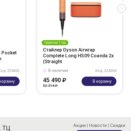
Гарантия 1 год
Стайлер Dyson Airwrap
 Pocket
Complete Long HS09 Coanda 2x
k
(Straight
В наличии
Код: 224632
Код: 224265
45 490 ₽
 корзину
В корзину
52 314 ₽
Акции | Новости | Скидки
, ТЦ