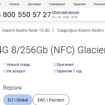
г
Оплата
Доставка
Самовывоз
Гарантия
Контак
8 800 550 57 27
Обратный звонок
Пн – Вс 10:00 - 20:00
Xiaomi Redmi Note 15 4G
Смартфон Xiaomi Redmi N
G 8/256Gb (NFC) Glacier
Новый товар
Оригинал
Не вскрыт
Гарантия 1 год
Версия
EU \ Global
ЕАС \ Ростест