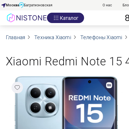
Москва
Багратионовская
О нас
Бло
Каталог
Акции
Главная
О нас
Техника Xiaomi
Телефоны Xiaomi
Блог
Xiaomi Redmi Note 15 4
Договор оферты
Реквизиты
Контакты
Гарантия
Оплата