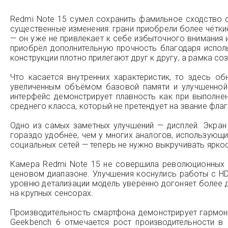
Redmi Note 15 сумел сохранить фамильное сходство с
существенные изменения: грани приобрели более чётки
— он уже не привлекает к себе избыточного внимания и
приобрёл дополнительную прочность благодаря испол
конструкции плотно прилегают друг к другу, а рамка со
Что касается внутренних характеристик, то здесь 
увеличенным объёмом базовой памяти и улучшенной 
интерфейс демонстрирует плавность как при выполне
среднего класса, который не претендует на звание фла
Одно из самых заметных улучшений — дисплей. Экран 
гораздо удобнее, чем у многих аналогов, использующ
социальных сетей — теперь не нужно выкручивать ярко
Камера Redmi Note 15 не совершила революционных 
ценовом диапазоне. Улучшения коснулись работы с H
уровню детализации модель уверенно догоняет более д
на крупных сенсорах.
Производительность смартфона демонстрирует гармони
Geekbench 6 отмечается рост производительности в 