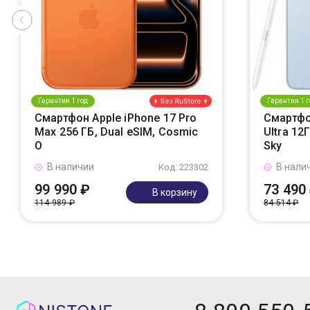
Гарантия 1 год
Гарантия 1 г
Смартфон Apple iPhone 17 Pro
Смартфо
Max 256 ГБ, Dual eSIM, Cosmic
Ultra 12
O
Sky
В наличии
В нали
Код: 223302
99 990 ₽
73 490
В корзину
114 989 ₽
84 514 ₽