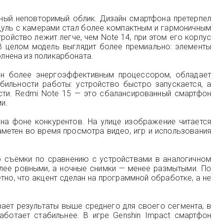
нный неповторимый облик. Дизайн смартфона претерпел
одуль с камерами стал более компактным и гармоничным
ройство лежит легче, чем Note 14, при этом его корпус
В целом модель выглядит более премиально: элементы
олнена из поликарбоната.
щён более энергоэффективным процессором, обладает
ильности работы: устройство быстро запускается, а
сти. Redmi Note 15 — это сбалансированный смартфон
и.
 на фоне конкурентов. На улице изображение читается
метен во время просмотра видео, игр и использования
 съёмки по сравнению с устройствами в аналогичном
лее ровными, а ночные снимки — менее размытыми. По
но, что акцент сделан на программной обработке, а не
ает результаты выше среднего для своего сегмента, в
аботает стабильнее. В игре Genshin Impact смартфон