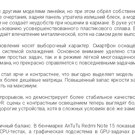
 другими моделями линейки, но при этом обрёл собстве
е очертания, задняя панель утратила излишний блеск, а м
 не создаёт неудобств при ношении в кармане. В руке уст
ьзованию усовершенствованного пластикового сплава. 
здаёт впечатление металлической, хотя на самом деле вып
обновления носят выборочный характер. Смартфон осна
системой охлаждения. Основное внимание уделено стаб
нии простых задач, так и в режиме лёгкой многозадачно
гмана, но прекрасно справляется с повседневными задачам
стал ярче и контрастнее, что выгодно выделяет модель
их более дешёвые матрицы. Повышенный запас яркости за
сть на максимум.
прорывов, но демонстрирует более стабильное качество
DR: сцены с контрастным освещением теперь выглядят бо
орогие устройства, хотя в сложных условиях всё же замет
чный баланс. В бенчмарке AnTuTu Redmi Note 15 показыв
CPU-тестах, а графическая подсистема в GPU-задачах р