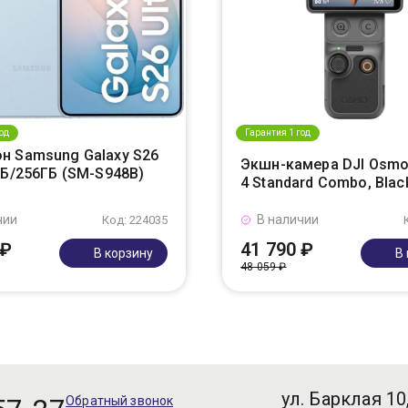
од
Гарантия 1 год
н Samsung Galaxy S26
Экшн-камера DJI Osmo
ГБ/256ГБ (SM-S948B)
4 Standard Combo, Blac
чии
В наличии
Код: 224035
 ₽
41 790 ₽
В корзину
В
48 059 ₽
ул. Барклая 10
Обратный звонок