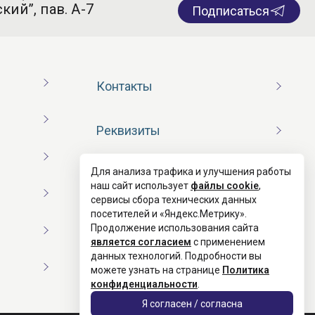
кий”, пав. А-7
Подписаться
Контакты
Реквизиты
Для анализа трафика и улучшения работы
Договор оферты
наш сайт использует
файлы cookie
,
сервисы сбора технических данных
посетителей и «Яндекс.Метрику».
Согласие на обработку ПД
Продолжение использования сайта
является согласием
с применением
данных технологий. Подробности вы
Политика конфиденциальности
можете узнать на странице
Политика
конфиденциальности
.
Я согласен / согласна