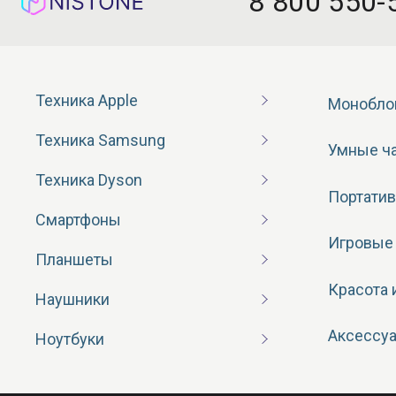
8 800 550-
Техника Apple
Монобло
Техника Samsung
Умные ч
Техника Dyson
Портатив
Смартфоны
Игровые
Планшеты
Красота 
Наушники
Аксессу
Ноутбуки