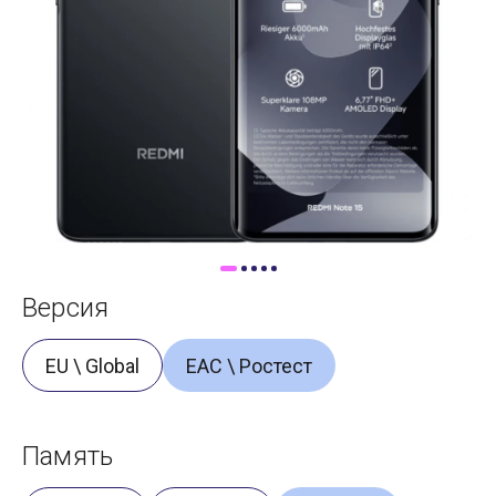
Доставка
Самовывоз
Trade-In
Версия
EU \ Global
ЕАС \ Ростест
Память