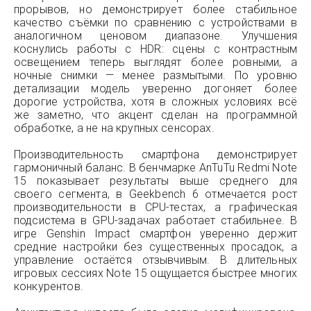
прорывов, но демонстрирует более стабильное
качество съёмки по сравнению с устройствами в
аналогичном ценовом диапазоне. Улучшения
коснулись работы с HDR: сцены с контрастным
освещением теперь выглядят более ровными, а
ночные снимки — менее размытыми. По уровню
детализации модель уверенно догоняет более
дорогие устройства, хотя в сложных условиях всё
же заметно, что акцент сделан на программной
обработке, а не на крупных сенсорах.
Производительность смартфона демонстрирует
гармоничный баланс. В бенчмарке AnTuTu Redmi Note
15 показывает результаты выше среднего для
своего сегмента, в Geekbench 6 отмечается рост
производительности в CPU-тестах, а графическая
подсистема в GPU-задачах работает стабильнее. В
игре Genshin Impact смартфон уверенно держит
средние настройки без существенных просадок, а
управление остаётся отзывчивым. В длительных
игровых сессиях Note 15 ощущается быстрее многих
конкурентов.