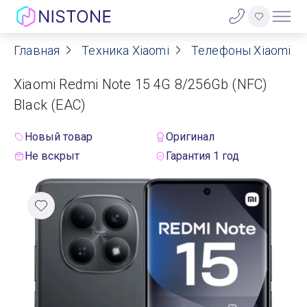
Главная
Техника Xiaomi
Телефоны Xiaomi
Акции
Xiaomi Redmi Note 15 4G 8/256Gb (NFC)
О нас
Black (ЕАС)
Блог
Новый товар
Оригинал
Не вскрыт
Гарантия 1 год
Договор оферты
Реквизиты
Контакты
Гарантия
Оплата