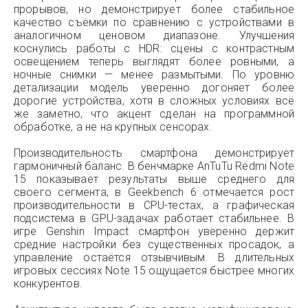
прорывов, но демонстрирует более стабильное
качество съёмки по сравнению с устройствами в
аналогичном ценовом диапазоне. Улучшения
коснулись работы с HDR: сцены с контрастным
освещением теперь выглядят более ровными, а
ночные снимки — менее размытыми. По уровню
детализации модель уверенно догоняет более
дорогие устройства, хотя в сложных условиях всё
же заметно, что акцент сделан на программной
обработке, а не на крупных сенсорах.
Производительность смартфона демонстрирует
гармоничный баланс. В бенчмарке AnTuTu Redmi Note
15 показывает результаты выше среднего для
своего сегмента, в Geekbench 6 отмечается рост
производительности в CPU-тестах, а графическая
подсистема в GPU-задачах работает стабильнее. В
игре Genshin Impact смартфон уверенно держит
средние настройки без существенных просадок, а
управление остаётся отзывчивым. В длительных
игровых сессиях Note 15 ощущается быстрее многих
конкурентов.