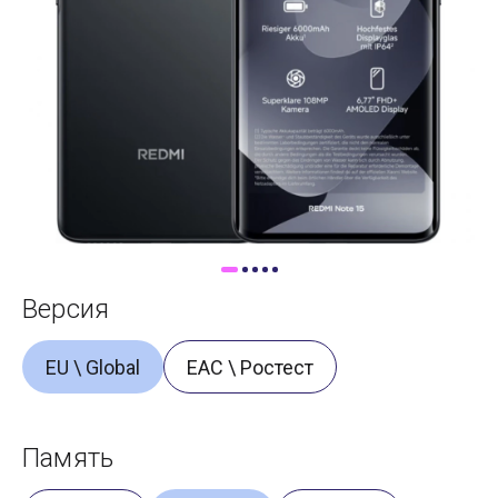
Доставка
Самовывоз
Trade-In
Версия
EU \ Global
ЕАС \ Ростест
Память