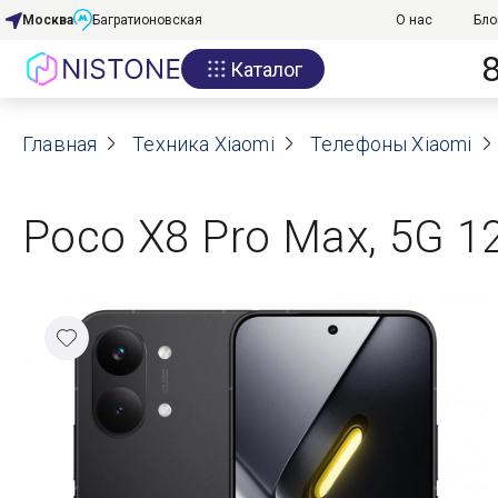
Москва
Багратионовская
О нас
Бло
Каталог
Акции
Главная
О нас
Техника Xiaomi
Телефоны Xiaomi
Блог
Poco X8 Pro Max, 5G 1
Договор оферты
Реквизиты
Контакты
Гарантия
Оплата