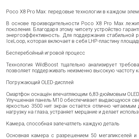
Poco X8 Pro Max: передовые технологии в каждом элем
В основе производительности Poco X8 Pro Max лежит
поколения. Благодаря этому чипсету устройство гара
энергоэффективность. Для поддержания стабильной 
IceLoop, которая включает в себя LHP-пластину площа
Бесперебойный игровой процесс
Технология WildBoost тщательно анализирует требо
позволяет поддерживать неизменно высокую частоту ка
Погружающий OLED-дисплей
Смартфон оснащён впечатляющим 6,83-дюймовым OLED-д
Улучшенная панель M10 обеспечивает выдающуюся свет
яркостью 3500 нит экран остаётся отлично читаемым
нагрузку на глаза, устраняет мерцание и делает испол
Камера, способная запечатлеть каждую деталь
Основная камера с разрешением 50 мегапикселей и 