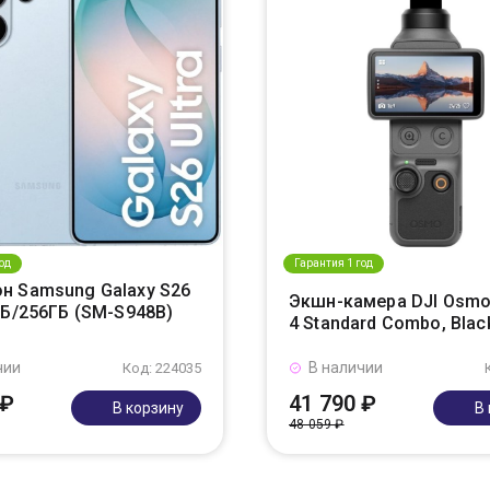
од
Гарантия 1 год
н Samsung Galaxy S26
Экшн-камера DJI Osmo
ГБ/256ГБ (SM-S948B)
4 Standard Combo, Blac
чии
В наличии
Код: 224035
 ₽
41 790 ₽
В корзину
В
48 059 ₽