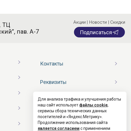
Акции | Новости | Скидки
, ТЦ
кий”, пав. А-7
Подписаться
Контакты
Реквизиты
Для анализа трафика и улучшения работы
Договор оферты
наш сайт использует
файлы cookie
,
сервисы сбора технических данных
посетителей и «Яндекс.Метрику».
Согласие на обработку ПД
Продолжение использования сайта
является согласием
с применением