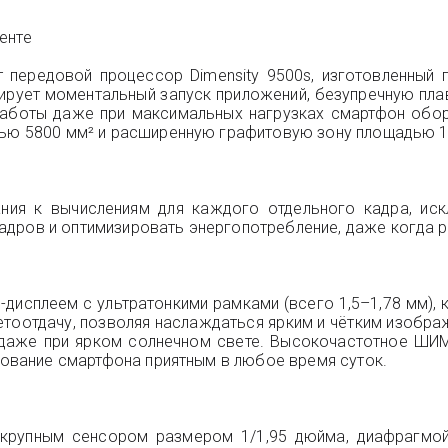
енте
 передовой процессор Dimensity 9500s, изготовленный
нтирует моментальный запуск приложений, безупречную пл
работы даже при максимальных нагрузках смартфон обо
дью 5800 мм² и расширенную графитовую зону площадью 1
вания к вычислениям для каждого отдельного кадра, ис
дров и оптимизировать энергопотребление, даже когда р
исплеем с ультратонкими рамками (всего 1,5–1,78 мм), к
оотдачу, позволяя наслаждаться ярким и чётким изобра
 даже при ярком солнечном свете. Высокочастотное ШИМ
ьзование смартфона приятным в любое время суток.
крупным сенсором размером 1/1,95 дюйма, диафрагмой f