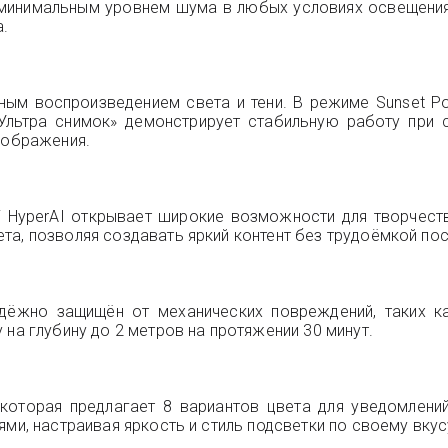
минимальным уровнем шума в любых условиях освещения. 
а.
ым воспроизведением света и тени. В режиме Sunset Po
льтра снимок» демонстрирует стабильную работу при с
зображения.
i HyperAI открывает широкие возможности для творчеств
та, позволяя создавать яркий контент без трудоёмкой по
ёжно защищён от механических повреждений, таких как
 на глубину до 2 метров на протяжении 30 минут.
 которая предлагает 8 вариантов цвета для уведомлени
ми, настраивая яркость и стиль подсветки по своему вкус