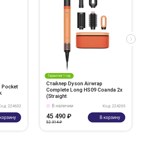
Гарантия 1 год
Стайлер Dyson Airwrap
 Pocket
Complete Long HS09 Coanda 2x
k
(Straight
В наличии
Код: 224632
Код: 224265
45 490 ₽
 корзину
В корзину
52 314 ₽