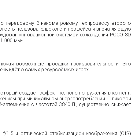
 по передовому 3-нанометровому техпроцессу второго
авность пользовательского интерфейса и впечатляющую
рудован инновационной системой охлаждения POCO 3D
1 000 мм².
ключая возможные просадки производительности. Это
ечь идёт о самых ресурсоёмких играх.
оторый создаёт эффект полного погружения в контент.
жением при минимальном энергопотреблении. С пиковой
-затемнение с частотой 3840 Гц существенно снижает
/1.5 и оптической стабилизацией изображения (OIS)