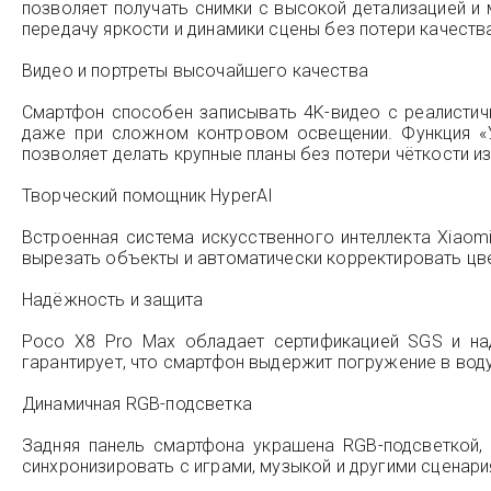
позволяет получать снимки с высокой детализацией и 
передачу яркости и динамики сцены без потери качеств
Видео и портреты высочайшего качества
Смартфон способен записывать 4K-видео с реалистичн
даже при сложном контровом освещении. Функция «У
позволяет делать крупные планы без потери чёткости и
Творческий помощник HyperAI
Встроенная система искусственного интеллекта Xiaom
вырезать объекты и автоматически корректировать цве
Надёжность и защита
Poco X8 Pro Max обладает сертификацией SGS и над
гарантирует, что смартфон выдержит погружение в воду
Динамичная RGB-подсветка
Задняя панель смартфона украшена RGB-подсветкой,
синхронизировать с играми, музыкой и другими сценария