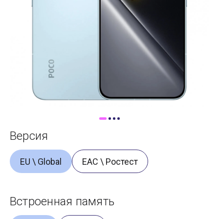
Доставка
Самовывоз
Trade-In
Версия
EU \ Global
ЕАС \ Ростест
Встроенная память