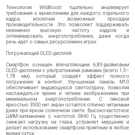
Технология WildBoost тщательно анализирует
требования к вычислениям для каждого отдельного
кадра, исключая возможные просадки
производительности. Это позволяет поддерживать
неизменно высокую частоту кадров и
оптимизировать энергопотребление, даже когда
речь идёт о самых ресурсоёмких играх.
Погружающий OLED-дисплей
Смартфон оснащён впечатляющим 6,83-дюймовым
OLED-дисплеем с ультратонкими рамками (всего 1,5–
1,78 мм), который создаёт эффект полного
погружения в контент. Улучшенная панель M10
обеспечивает выдающуюся светоотдачу, позволяя
наслаждаться ярким и чётким изображением при
минимальном энергопотреблении. С пиковой
яркостью 3500 нит экран остаётся отлично читаемым
даже при ярком солнечном свете. Высокочастотное
ШИМ-затемнение с частотой 3840 Гц существенно
снижает нагрузку на глаза, устраняет мерцание и
делает использование смартфона приятным в любое
время суток.