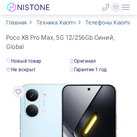
Главная
Техника Xiaomi
Телефоны Xiaomi
Акции
Poco X8 Pro Max, 5G 12/256Gb Синий,
О нас
Global
Блог
Новый товар
Оригинал
Не вскрыт
Гарантия 1 год
Договор оферты
Реквизиты
Контакты
Гарантия
Оплата