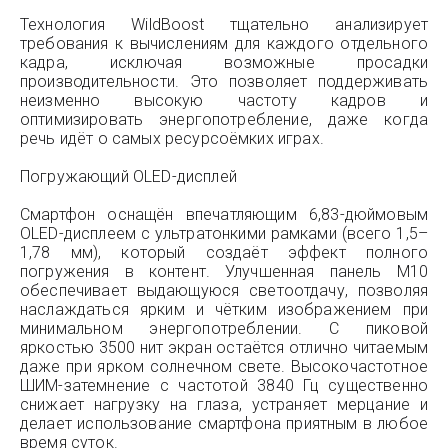
Технология WildBoost тщательно анализирует
требования к вычислениям для каждого отдельного
кадра, исключая возможные просадки
производительности. Это позволяет поддерживать
неизменно высокую частоту кадров и
оптимизировать энергопотребление, даже когда
речь идёт о самых ресурсоёмких играх.
Погружающий OLED-дисплей
Смартфон оснащён впечатляющим 6,83-дюймовым
OLED-дисплеем с ультратонкими рамками (всего 1,5–
1,78 мм), который создаёт эффект полного
погружения в контент. Улучшенная панель M10
обеспечивает выдающуюся светоотдачу, позволяя
наслаждаться ярким и чётким изображением при
минимальном энергопотреблении. С пиковой
яркостью 3500 нит экран остаётся отлично читаемым
даже при ярком солнечном свете. Высокочастотное
ШИМ-затемнение с частотой 3840 Гц существенно
снижает нагрузку на глаза, устраняет мерцание и
делает использование смартфона приятным в любое
время суток.