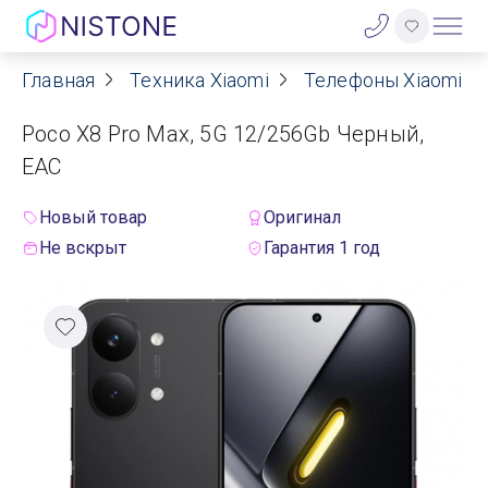
Главная
Техника Xiaomi
Телефоны Xiaomi
Акции
Poco X8 Pro Max, 5G 12/256Gb Черный,
О нас
EAC
Блог
Новый товар
Оригинал
Не вскрыт
Гарантия 1 год
Договор оферты
Реквизиты
Контакты
Гарантия
Оплата