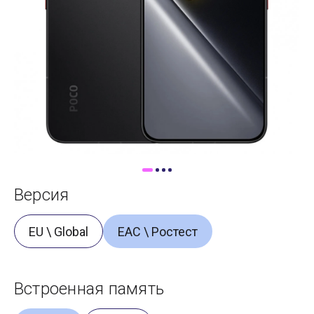
Доставка
Самовывоз
Trade-In
Версия
EU \ Global
ЕАС \ Ростест
Встроенная память