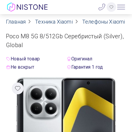
Главная
Техника Xiaomi
Телефоны Xiaomi
Акции
Poco M8 5G 8/512Gb Серебристый (Silver),
О нас
Global
Блог
Новый товар
Оригинал
Не вскрыт
Гарантия 1 год
Договор оферты
Реквизиты
Контакты
Гарантия
Оплата