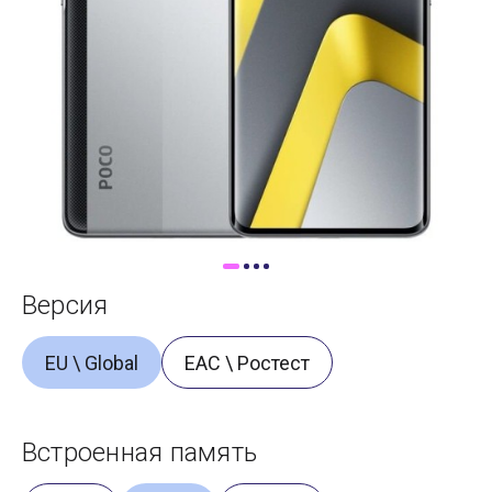
Доставка
Самовывоз
Trade-In
Версия
EU \ Global
ЕАС \ Ростест
Встроенная память