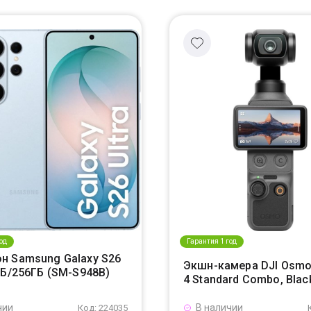
од
Гарантия 1 год
н Samsung Galaxy S26
Экшн-камера DJI Osmo
ГБ/256ГБ (SM-S948B)
4 Standard Combo, Blac
чии
В наличии
Код: 224035