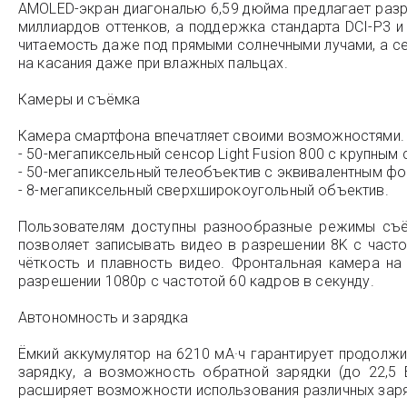
AMOLED-экран диагональю 6,59 дюйма предлагает разре
миллиардов оттенков, а поддержка стандарта DCI-P3 и 
читаемость даже под прямыми солнечными лучами, а се
на касания даже при влажных пальцах.
Камеры и съёмка
Камера смартфона впечатляет своими возможностями. О
- 50-мегапиксельный сенсор Light Fusion 800 с крупным 
- 50-мегапиксельный телеобъектив с эквивалентным ф
- 8-мегапиксельный сверхширокоугольный объектив.
Пользователям доступны разнообразные режимы съём
позволяет записывать видео в разрешении 8K с часто
чёткость и плавность видео. Фронтальная камера на
разрешении 1080p с частотой 60 кадров в секунду.
Автономность и зарядка
Ёмкий аккумулятор на 6210 мА·ч гарантирует продолж
зарядку, а возможность обратной зарядки (до 22,5 
расширяет возможности использования различных заря