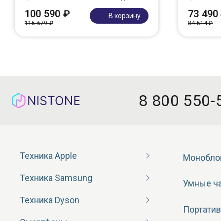
100 590 ₽
73 490
В корзину
115 679 ₽
84 514 ₽
8 800 550-
Техника Apple
Монобло
Техника Samsung
Умные ч
Техника Dyson
Портатив