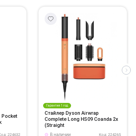
Гарантия 1 год
Стайлер Dyson Airwrap
 Pocket
Complete Long HS09 Coanda 2x
k
(Straight
В наличии
Код: 224632
Код: 224265