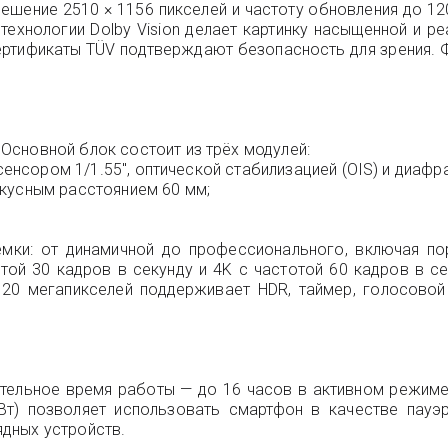
шение 2510 × 1156 пикселей и частоту обновления до 120
технологии Dolby Vision делает картинку насыщенной и р
ртификаты TÜV подтверждают безопасность для зрения. Ф
сновной блок состоит из трёх модулей:
сенсором 1/1.55", оптической стабилизацией (OIS) и диафра
окусным расстоянием 60 мм;
ки: от динамичной до профессионального, включая порт
той 30 кадров в секунду и 4K с частотой 60 кадров в 
 20 мегапикселей поддерживает HDR, таймер, голосовой
ительное время работы — до 16 часов в активном режим
Вт) позволяет использовать смартфон в качестве пауэ
дных устройств.