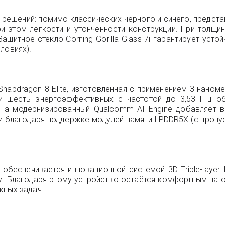
шений: помимо классических чёрного и синего, представле
ри этом лёгкости и утончённости конструкции. При толщ
щитное стекло Corning Gorilla Glass 7i гарантирует усто
ловиях).
apdragon 8 Elite, изготовленная с применением 3-наноме
 и шесть энергоэффективных с частотой до 3,53 ГГц 
o, а модернизированный Qualcomm AI Engine добавляет 
и благодаря поддержке модулей памяти LPDDR5X (с проп
обеспечивается инновационной системой 3D Triple-layer 
у. Благодаря этому устройство остаётся комфортным на 
жных задач.