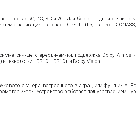
ет в сетях 5G, 4G, 3G и 2G. Для беспроводной связи преду
Система навигации включает GPS L1+L5, Galileo, GLONASS
симметричные стереодинамики, поддержка Dolby Atmos и
и технологии HDR10, HDR10+ и Dolby Vision.
ового сканера, встроенного в экран, или функции AI Fac
ромотор X-оси. Устройство работает под управлением Hyp