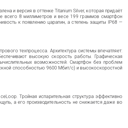
на и версия в оттенке Titanium Silver, которая придаёт
ине всего 8 миллиметров и весе 199 граммов смартфон
йчивость к появлению царапин, а степень защиты IP68 —
трового техпроцесса. Архитектура системы впечатляет:
обеспечивают высокую скорость работы. Графическая
вычислительных возможностей. Смартфон без проблем
ускной способностью 9600 Мбит/с) и высокоскоростной
IceLoop. Тройная испарительная структура эффективно
ощупь, а его производительность не снижается даже во