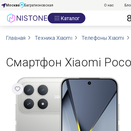
Москва
Багратионовская
О нас
Бло
Каталог
Акции
Главная
О нас
Техника Xiaomi
Телефоны Xiaomi
Блог
Смартфон Xiaomi Poco 
Договор оферты
Реквизиты
Контакты
Гарантия
Оплата