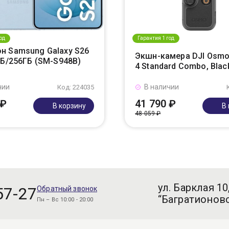
од
Гарантия 1 год
н Samsung Galaxy S26
Экшн-камера DJI Osmo
ГБ/256ГБ (SM-S948B)
4 Standard Combo, Blac
чии
В наличии
Код: 224035
 ₽
41 790 ₽
В корзину
В
48 059 ₽
ул. Барклая 10
57-27
Обратный звонок
“Багратионовс
Пн – Вс 10:00 - 20:00