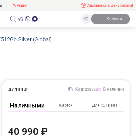
ты
% Акции
Самовывоз в день заказа!
Корзина
12Gb Silver (Global)
47 139 ₽
Код:
В наличии
223555
Наличными
Картой
Для ЮЛ и ИП
40 990 ₽