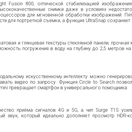
ht Fusion 800, оптической стабилизацией изображени
высококачественные снимки даже в условиях недостат
роцессоров для мгновенной обработки изображений. Пят
 для портретной съёмки, а функция UltraSnap сохраняет 
товая и глянцевая текстуры стеклянной панели, прочная 
ожность погружения в воду на глубину до 2,5 метров на 
модальному искусственному интеллекту: можно генерирова
авать видео по запросу. Функция Circle to Search позв
mini превращает смартфон в универсального помощника.
чество приёма сигналов 4G и 5G, а чип Surge T1S усили
ый звук, который идеально дополняет просмотр HDR-к