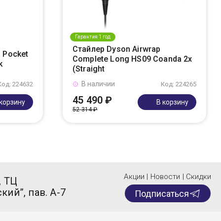
Гарантия 1 год
Стайлер Dyson Airwrap
 Pocket
Complete Long HS09 Coanda 2x
k
(Straight
В наличии
Код: 224632
Код: 224265
45 490 ₽
 корзину
В корзину
52 314 ₽
Акции | Новости | Скидки
, ТЦ
кий”, пав. А-7
Подписаться