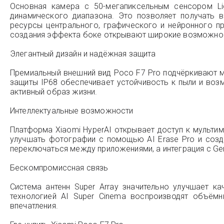
Основная камера с 50-мегапиксельным сенсором Lig
динамического диапазона. Это позволяет получать 
ресурсы центрального, графического и нейронного п
создания эффекта боке открывают широкие возможности
Элегантный дизайн и надёжная защита
Премиальный внешний вид Poco F7 Pro подчёркивают ма
защиты IP68 обеспечивает устойчивость к пыли и возм
активный образ жизни.
Интеллектуальные возможности
Платформа Xiaomi HyperAI открывает доступ к мульти
улучшать фотографии с помощью AI Erase Pro и созд
переключаться между приложениями, а интеграция с Ge
Бескомпромиссная связь
Система антенн Super Array значительно улучшает ка
технологией AI Super Cinema воспроизводят объёмн
впечатления.