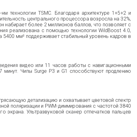
нм технологии TSMC. Благодаря архитектуре 1+5+2 и
дительность центрального процессора возросла на 32%,
он набирает более 2 миллионов баллов, что позволяет с
ия реализована с помощью технологии WildBoost 4.0,
ла 5400 мм² поддерживает стабильный уровень кадров в
зведения видео или 11 часов работы с навигационными
7 минут. Чипы Surge P3 и G1 способствуют продлению
отрясающую детализацию и охватывает цветовой спектр
лярной поляризации и PWM-диммирования с частотой 3840
ого экрана. Ультразвуковой сканер отпечатков пальцев