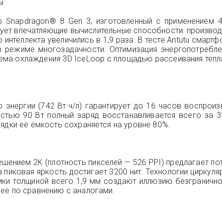
ы
Snapdragon® 8 Gen 3, изготовленный с применением 4-
рует впечатляющие вычислительные способности: произво
интеллекта увеличились в 1,9 раза. В тесте Antutu смартф
в режиме многозадачности. Оптимизация энергопотреблен
истема охлаждения 3D IceLoop с площадью рассеивания теп
 энергии (742 Вт·ч/л) гарантирует до 16 часов воспрои
остью 90 Вт полный заряд восстанавливается всего за 3
ядки её ёмкость сохраняется на уровне 80%.
ешением 2K (плотность пикселей — 526 PPI) предлагает п
 а пиковая яркость достигает 3200 нит. Технологии цирку
амки толщиной всего 1,9 мм создают иллюзию безграничн
ее по сравнению с аналогами.