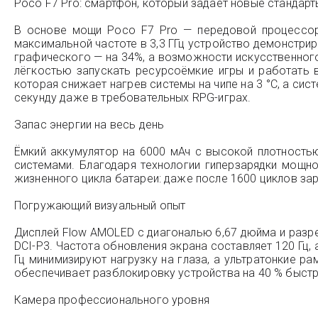
Poco F7 Pro: смартфон, который задаёт новые стандарт
В основе мощи Poco F7 Pro — передовой процессор 
максимальной частоте в 3,3 ГГц устройство демонстри
графического — на 34%, а возможности искусственного 
лёгкостью запускать ресурсоёмкие игры и работать 
которая снижает нагрев системы на чипе на 3 °C, а с
секунду даже в требовательных RPG-играх.
Запас энергии на весь день
Ёмкий аккумулятор на 6000 мАч с высокой плотностью
системами. Благодаря технологии гиперзарядки мощн
жизненного цикла батареи: даже после 1600 циклов зар
Погружающий визуальный опыт
Дисплей Flow AMOLED с диагональю 6,67 дюйма и разр
DCI-P3. Частота обновления экрана составляет 120 Гц,
Гц минимизируют нагрузку на глаза, а ультратонкие р
обеспечивает разблокировку устройства на 40 % быстр
Камера профессионального уровня