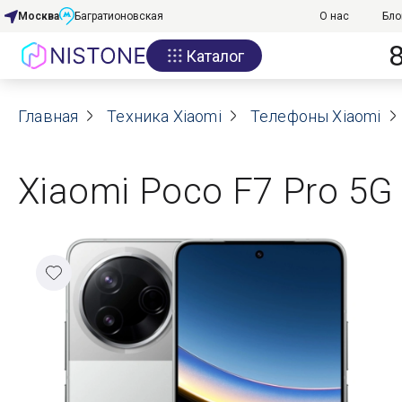
Москва
Багратионовская
О нас
Бло
Каталог
Акции
Главная
О нас
Техника Xiaomi
Телефоны Xiaomi
Блог
Xiaomi Poco F7 Pro 5G 
Договор оферты
Реквизиты
Контакты
Гарантия
Оплата