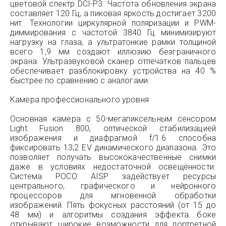
цветовой спектр DCI-P3. Частота обновления экрана
составляет 120 Гц, а пиковая яркость достигает 3200
нит. Технологии циркулярной поляризации и PWM-
диммирования с частотой 3840 Гц минимизируют
нагрузку на глаза, а ультратонкие рамки толщиной
всего 1,9 мм создают иллюзию безграничного
экрана. Ультразвуковой сканер отпечатков пальцев
обеспечивает разблокировку устройства на 40 %
быстрее по сравнению с аналогами.
Камера профессионального уровня
Основная камера с 50-мегапиксельным сенсором
Light Fusion 800, оптической стабилизацией
изображения и диафрагмой f/1.6 способна
фиксировать 13,2 EV динамического диапазона. Это
позволяет получать высококачественные снимки
даже в условиях недостаточной освещённости.
Система POCO AISP задействует ресурсы
центрального, графического и нейронного
процессоров для мгновенной обработки
изображений. Пять фокусных расстояний (от 15 до
48 мм) и алгоритмы создания эффекта боке
открывают широкие возможности для портретной