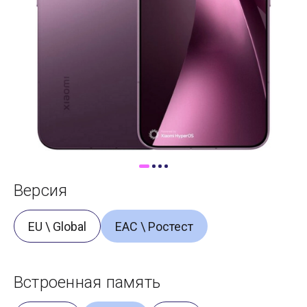
Доставка
Самовывоз
Trade-In
Версия
EU \ Global
ЕАС \ Ростест
Встроенная память