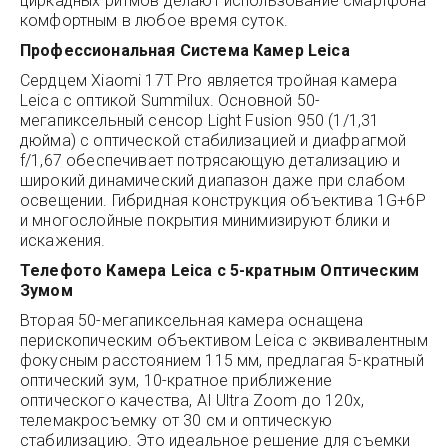
циркадных ритмов делают использование смартфона
комфортным в любое время суток.
Профессиональная Система Камер Leica
Сердцем Xiaomi 17T Pro является тройная камера
Leica с оптикой Summilux. Основной 50-
мегапиксельный сенсор Light Fusion 950 (1/1,31
дюйма) с оптической стабилизацией и диафрагмой
f/1,67 обеспечивает потрясающую детализацию и
широкий динамический диапазон даже при слабом
освещении. Гибридная конструкция объектива 1G+6P
и многослойные покрытия минимизируют блики и
искажения.
Телефото Камера Leica с 5-кратным Оптическим
Зумом
Вторая 50-мегапиксельная камера оснащена
перископическим объективом Leica с эквивалентным
фокусным расстоянием 115 мм, предлагая 5-кратный
оптический зум, 10-кратное приближение
оптического качества, AI Ultra Zoom до 120x,
телемакросъемку от 30 см и оптическую
стабилизацию. Это идеальное решение для съемки