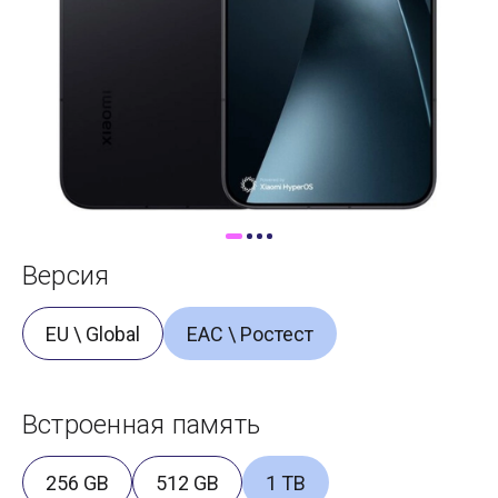
Доставка
Самовывоз
Trade-In
Версия
EU \ Global
ЕАС \ Ростест
Встроенная память
256 GB
512 GB
1 TB