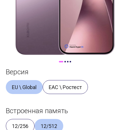
Доставка
Самовывоз
Trade-In
Версия
EU \ Global
ЕАС \ Ростест
Встроенная память
12/256
12/512