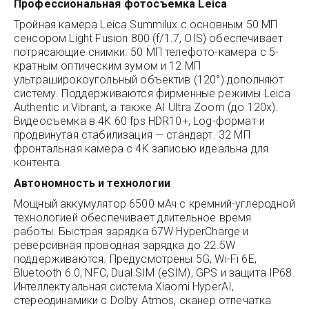
Профессиональная фотосъемка Leica
Тройная камера Leica Summilux с основным 50 МП
сенсором Light Fusion 800 (f/1.7, OIS) обеспечивает
потрясающие снимки. 50 МП телефото-камера с 5-
кратным оптическим зумом и 12 МП
ультраширокоугольный объектив (120°) дополняют
систему. Поддерживаются фирменные режимы Leica
Authentic и Vibrant, а также AI Ultra Zoom (до 120x).
Видеосъемка в 4K 60 fps HDR10+, Log-формат и
продвинутая стабилизация — стандарт. 32 МП
фронтальная камера с 4K записью идеальна для
контента.
Автономность и технологии
Мощный аккумулятор 6500 мАч с кремний-углеродной
технологией обеспечивает длительное время
работы. Быстрая зарядка 67W HyperCharge и
реверсивная проводная зарядка до 22.5W
поддерживаются. Предусмотрены 5G, Wi-Fi 6E,
Bluetooth 6.0, NFC, Dual SIM (eSIM), GPS и защита IP68.
Интеллектуальная система Xiaomi HyperAI,
стереодинамики с Dolby Atmos, сканер отпечатка