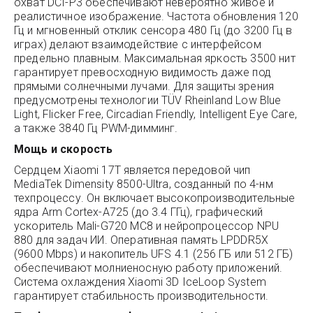
охват DCI-P3 обеспечивают невероятно живое и
реалистичное изображение. Частота обновления 120
Гц и мгновенный отклик сенсора 480 Гц (до 3200 Гц в
играх) делают взаимодействие с интерфейсом
предельно плавным. Максимальная яркость 3500 нит
гарантирует превосходную видимость даже под
прямыми солнечными лучами. Для защиты зрения
предусмотрены технологии TÜV Rheinland Low Blue
Light, Flicker Free, Circadian Friendly, Intelligent Eye Care,
а также 3840 Гц PWM-димминг.
Мощь и скорость
Сердцем Xiaomi 17T является передовой чип
MediaTek Dimensity 8500-Ultra, созданный по 4-нм
техпроцессу. Он включает высокопроизводительные
ядра Arm Cortex-A725 (до 3.4 ГГц), графический
ускоритель Mali-G720 MC8 и нейропроцессор NPU
880 для задач ИИ. Оперативная память LPDDR5X
(9600 Mbps) и накопитель UFS 4.1 (256 ГБ или 512 ГБ)
обеспечивают молниеносную работу приложений.
Система охлаждения Xiaomi 3D IceLoop System
гарантирует стабильность производительности.