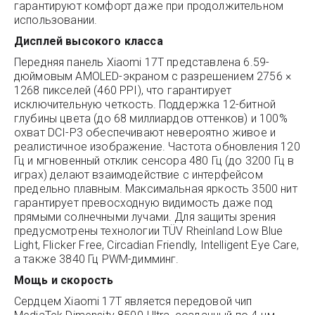
гарантируют комфорт даже при продолжительном
использовании.
Дисплей высокого класса
Передняя панель Xiaomi 17T представлена 6.59-
дюймовым AMOLED-экраном с разрешением 2756 ×
1268 пикселей (460 PPI), что гарантирует
исключительную четкость. Поддержка 12-битной
глубины цвета (до 68 миллиардов оттенков) и 100%
охват DCI-P3 обеспечивают невероятно живое и
реалистичное изображение. Частота обновления 120
Гц и мгновенный отклик сенсора 480 Гц (до 3200 Гц в
играх) делают взаимодействие с интерфейсом
предельно плавным. Максимальная яркость 3500 нит
гарантирует превосходную видимость даже под
прямыми солнечными лучами. Для защиты зрения
предусмотрены технологии TÜV Rheinland Low Blue
Light, Flicker Free, Circadian Friendly, Intelligent Eye Care,
а также 3840 Гц PWM-димминг.
Мощь и скорость
Сердцем Xiaomi 17T является передовой чип