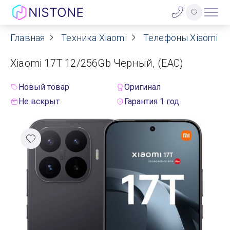
Главная
Техника Xiaomi
Телефоны Xiaomi
Акции
Xiaomi 17T 12/256Gb Черный, (EAC)
О нас
Новый товар
Оригинал
Блог
Не вскрыт
Гарантия 1 год
Договор оферты
Реквизиты
Контакты
Гарантия
Оплата