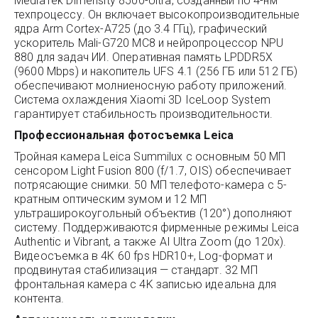
MediaTek Dimensity 8500-Ultra, созданный по 4-нм
техпроцессу. Он включает высокопроизводительные
ядра Arm Cortex-A725 (до 3.4 ГГц), графический
ускоритель Mali-G720 MC8 и нейропроцессор NPU
880 для задач ИИ. Оперативная память LPDDR5X
(9600 Mbps) и накопитель UFS 4.1 (256 ГБ или 512 ГБ)
обеспечивают молниеносную работу приложений.
Система охлаждения Xiaomi 3D IceLoop System
гарантирует стабильность производительности.
Профессиональная фотосъемка Leica
Тройная камера Leica Summilux с основным 50 МП
сенсором Light Fusion 800 (f/1.7, OIS) обеспечивает
потрясающие снимки. 50 МП телефото-камера с 5-
кратным оптическим зумом и 12 МП
ультраширокоугольный объектив (120°) дополняют
систему. Поддерживаются фирменные режимы Leica
Authentic и Vibrant, а также AI Ultra Zoom (до 120x).
Видеосъемка в 4K 60 fps HDR10+, Log-формат и
продвинутая стабилизация — стандарт. 32 МП
фронтальная камера с 4K записью идеальна для
контента.