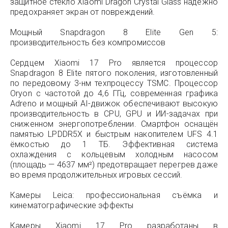
защитное стекло Xiaomi Dragon Crystal Glass надёжно
предохраняет экран от повреждений.
Мощный Snapdragon 8 Elite Gen 5:
производительность без компромиссов
Сердцем Xiaomi 17 Pro является процессор
Snapdragon 8 Elite пятого поколения, изготовленный
по передовому 3-нм техпроцессу TSMC. Процессор
Oryon с частотой до 4,6 ГГц, современная графика
Adreno и мощный AI-движок обеспечивают высокую
производительность в CPU, GPU и ИИ-задачах при
сниженном энергопотреблении. Смартфон оснащён
памятью LPDDR5X и быстрым накопителем UFS 4.1
ёмкостью до 1 ТБ. Эффективная система
охлаждения с кольцевым холодным насосом
(площадь — 4637 мм²) предотвращает перегрев даже
во время продолжительных игровых сессий.
Камеры Leica: профессиональная съёмка и
кинематографические эффекты
Камеры Xiaomi 17 Pro разработаны в