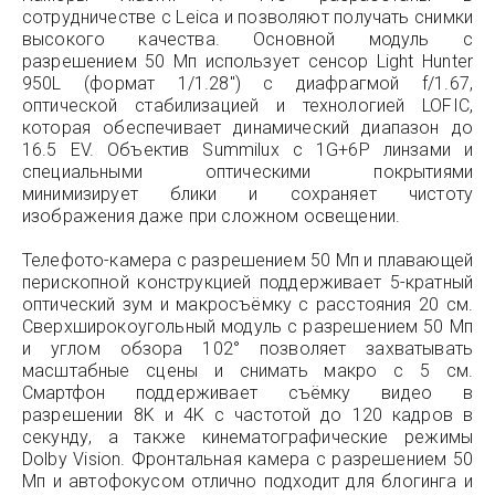
сотрудничестве с Leica и позволяют получать снимки
высокого качества. Основной модуль с
разрешением 50 Мп использует сенсор Light Hunter
950L (формат 1/1.28″) с диафрагмой f/1.67,
оптической стабилизацией и технологией LOFIC,
которая обеспечивает динамический диапазон до
16.5 EV. Объектив Summilux с 1G+6P линзами и
специальными оптическими покрытиями
минимизирует блики и сохраняет чистоту
изображения даже при сложном освещении.
Телефото-камера с разрешением 50 Мп и плавающей
перископной конструкцией поддерживает 5-кратный
оптический зум и макросъёмку с расстояния 20 см.
Сверхширокоугольный модуль с разрешением 50 Мп
и углом обзора 102° позволяет захватывать
масштабные сцены и снимать макро с 5 см.
Смартфон поддерживает съёмку видео в
разрешении 8K и 4K с частотой до 120 кадров в
секунду, а также кинематографические режимы
Dolby Vision. Фронтальная камера с разрешением 50
Мп и автофокусом отлично подходит для блогинга и