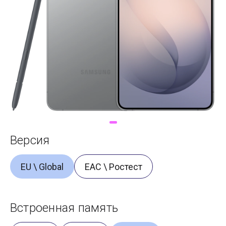
Доставка
Самовывоз
Trade-In
Версия
EU \ Global
ЕАС \ Ростест
Встроенная память