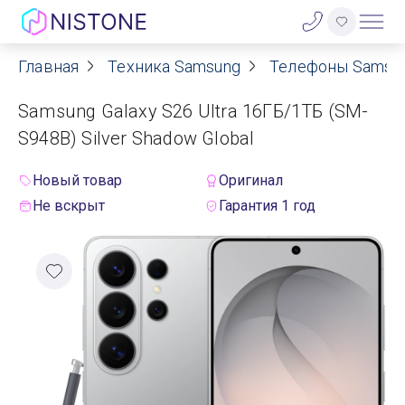
Главная
Техника Samsung
Телефоны Samsu
Акции
Samsung Galaxy S26 Ultra 16ГБ/1ТБ (SM-
О нас
S948B) Silver Shadow Global
Блог
Новый товар
Оригинал
Не вскрыт
Гарантия 1 год
Договор оферты
Реквизиты
Контакты
Гарантия
Оплата