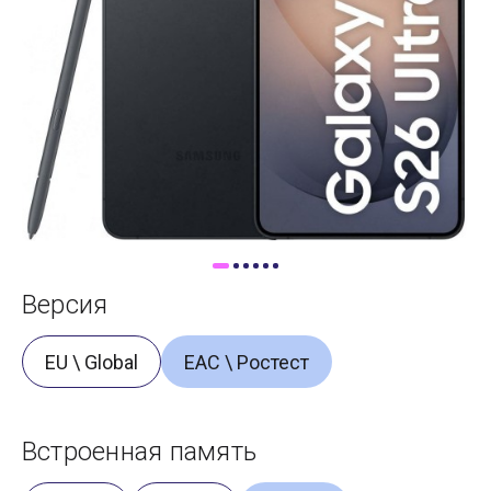
Доставка
Самовывоз
Trade-In
Версия
EU \ Global
ЕАС \ Ростест
Встроенная память