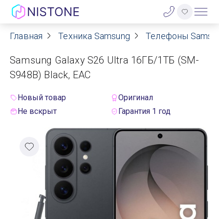
Главная
Техника Samsung
Телефоны Samsu
Акции
Samsung Galaxy S26 Ultra 16ГБ/1ТБ (SM-
О нас
S948B) Black, EAC
Блог
Новый товар
Оригинал
Не вскрыт
Гарантия 1 год
Договор оферты
Реквизиты
Контакты
Гарантия
Оплата