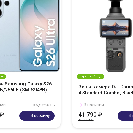
од
Гарантия 1 год
н Samsung Galaxy S26
Экшн-камера DJI Osmo
ГБ/256ГБ (SM-S948B)
4 Standard Combo, Blac
чии
В наличии
Код: 224035
 ₽
41 790 ₽
В корзину
В
48 059 ₽