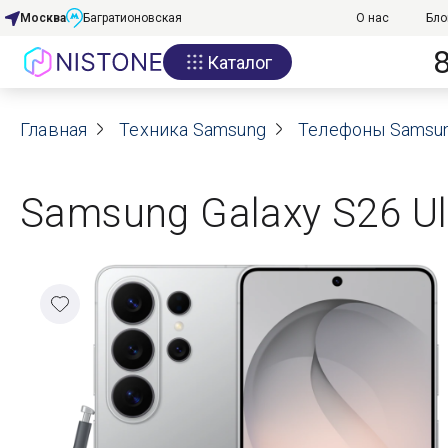
Москва
Багратионовская
О нас
Бло
Каталог
Акции
Главная
О нас
Техника Samsung
Телефоны Samsu
Блог
Samsung Galaxy S26 Ul
Договор оферты
Реквизиты
Контакты
Гарантия
Оплата