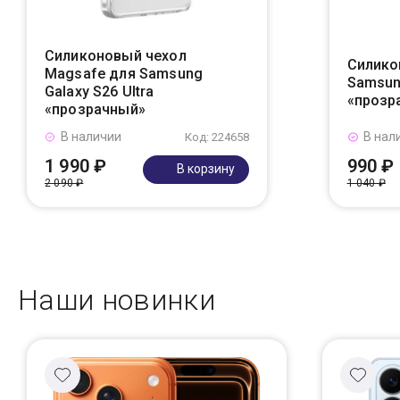
Силиконовый чехол
Силико
Magsafe для Samsung
Samsung
Galaxy S26 Ultra
«прозр
«прозрачный»
В наличии
В нал
Код: 224658
1 990 ₽
990 ₽
В корзину
2 090 ₽
1 040 ₽
Наши новинки