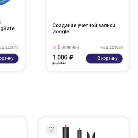
k
Создание учетной записи
agSafe
Google
В наличии
од: 225043
Код: 224888
1 000 ₽
корзину
В корзину
1 050 ₽