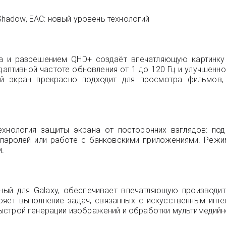
 Shadow, EAC: новый уровень технологий
а и разрешением QHD+ создаёт впечатляющую картинку 
даптивной частоте обновления от 1 до 120 Гц и улучшен
ой экран прекрасно подходит для просмотра фильмов,
технология защиты экрана от посторонних взглядов: по
 паролей или работе с банковскими приложениями. Режи
.
анный для Galaxy, обеспечивает впечатляющую производи
яет выполнение задач, связанных с искусственным инте
ыстрой генерации изображений и обработки мультимедийно