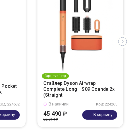
Гарантия 1 год
Стайлер Dyson Airwrap
 Pocket
Complete Long HS09 Coanda 2x
k
(Straight
В наличии
Код: 224632
Код: 224265
45 490 ₽
 корзину
В корзину
52 314 ₽