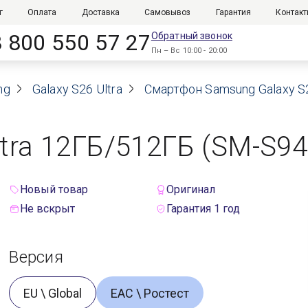
г
Оплата
Доставка
Самовывоз
Гарантия
Контак
8 800 550 57 27
Обратный звонок
Пн – Вс 10:00 - 20:00
ng
Galaxy S26 Ultra
Смартфон Samsung Galaxy S2
tra 12ГБ/512ГБ (SM-S948
Новый товар
Оригинал
Не вскрыт
Гарантия 1 год
Версия
EU \ Global
ЕАС \ Ростест