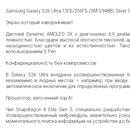
Samsung Galaxy S26 Ultra 12ГБ/256ГБ (SM-S948B) Silver
Экран, который завораживает
Дисплей Dynamic AMOLED 2X с диагональю 6,9 дюйм
плавностью. Благодаря высокой плотности пикселей, а
насыщенностью цветов и их естественностью. Так
использованием S Pen.
Конфиденциальность без компромиссов
В Galaxy S26 Ultra внедрена усовершенствованная 
незаменимо в людных местах — например, при вводе
автоматическое включение для определённых программ
Процессор, заточенный под AI
Чип Snapdragon 8 Elite Gen 5, специально разработ
Усовершенствованный нейромодуль значительно ускор
моментального поиска информации на устройстве до б