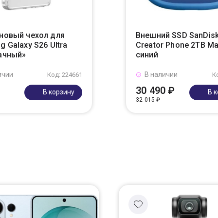
новый чехол для
Внешний SSD SanDis
 Galaxy S26 Ultra
Creator Phone 2TB M
ачный»
синий
ичии
В наличии
Код: 224661
К
30 490 ₽
В корзину
В 
32 015 ₽