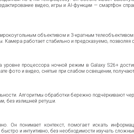
дактирование видео, игры и AI-функции — смартфон спра
аширокоугольным объективом и 3-кратным телеобъективом
ы. Камера работает стабильно и предсказуемо, позволяя с
уровне процессора ночной режим в Galaxy S26+ достиг 
тате фото и видео, снятые при слабом освещении, получаю
льности. Алгоритмы обработки бережно подчёркивают черт
и, без излишней ретуши.
вно. Он понимает контекст, помогает искать информац
 быстро и интуитивно, без необходимости изучать сложные