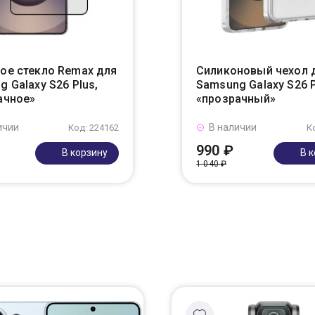
ое стекло Remax для
Силиконовый чехол 
 Galaxy S26 Plus,
Samsung Galaxy S26 
ачное»
«прозрачный»
ичии
В наличии
Код: 224162
К
990 ₽
В корзину
В 
1 040 ₽