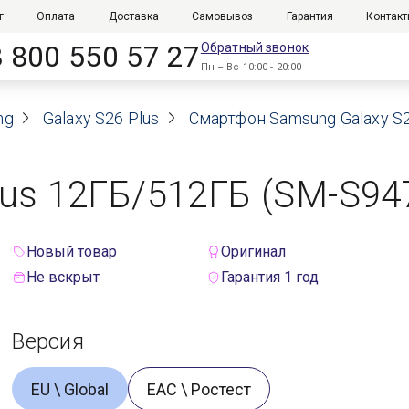
г
Оплата
Доставка
Самовывоз
Гарантия
Контак
8 800 550 57 27
Обратный звонок
Пн – Вс 10:00 - 20:00
ng
Galaxy S26 Plus
Смартфон Samsung Galaxy S2
us 12ГБ/512ГБ (SM-S947
Новый товар
Оригинал
Не вскрыт
Гарантия 1 год
Версия
EU \ Global
ЕАС \ Ростест