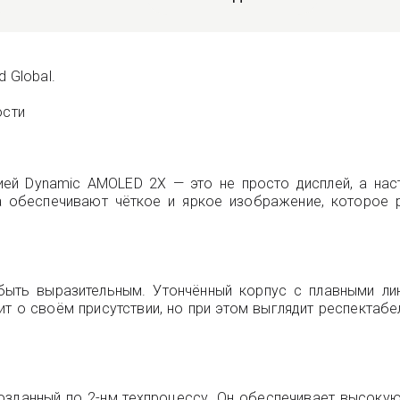
 Global.
ости
ей Dynamic AMOLED 2X — это не просто дисплей, а нас
а обеспечивают чёткое и яркое изображение, которое р
быть выразительным. Утончённый корпус с плавными ли
т о своём присутствии, но при этом выглядит респектабе
созданный по 2-нм техпроцессу. Он обеспечивает высок