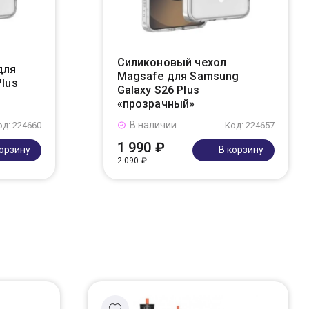
Силиконовый чехол
для
Magsafe для Samsung
Plus
Galaxy S26 Plus
«прозрачный»
В наличии
од: 224660
Код: 224657
1 990 ₽
корзину
В корзину
2 090 ₽