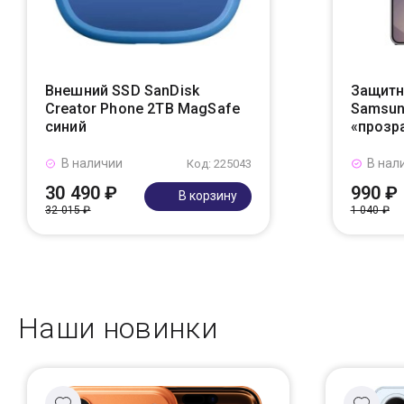
Внешний SSD SanDisk
Защитн
Creator Phone 2TB MagSafe
Samsung
синий
«прозр
В наличии
В нал
Код: 225043
30 490 ₽
990 ₽
В корзину
32 015 ₽
1 040 ₽
Наши новинки