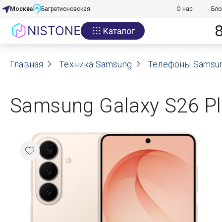
Москва
Багратионовская
О нас
Бло
Каталог
Акции
Главная
О нас
Техника Samsung
Телефоны Samsu
Блог
Samsung Galaxy S26 Pl
Договор оферты
Реквизиты
Контакты
Гарантия
Оплата