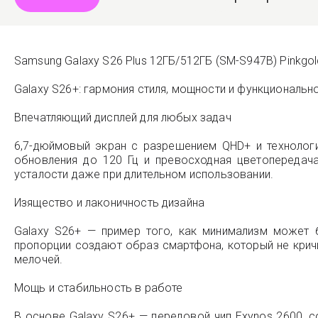
Samsung Galaxy S26 Plus 12ГБ/512ГБ (SM-S947B) Pinkgold
Galaxy S26+: гармония стиля, мощности и функциональн
Впечатляющий дисплей для любых задач
6,7-дюймовый экран с разрешением QHD+ и технологи
обновления до 120 Гц и превосходная цветопередач
усталости даже при длительном использовании.
Изящество и лаконичность дизайна
Galaxy S26+ — пример того, как минимализм может 
пропорции создают образ смартфона, который не кричи
мелочей.
Мощь и стабильность в работе
В основе Galaxy S26+ — передовой чип Exynos 2600, 