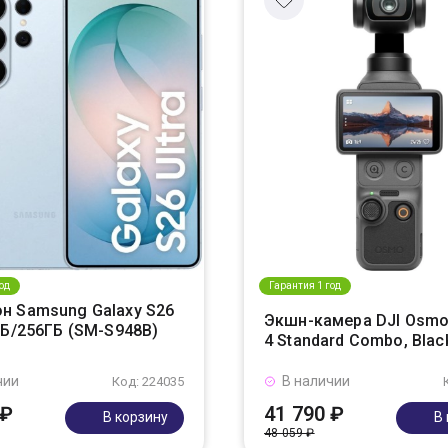
од
Гарантия 1 год
н Samsung Galaxy S26
Экшн-камера DJI Osmo
ГБ/256ГБ (SM-S948B)
4 Standard Combo, Blac
чии
В наличии
Код: 224035
 ₽
41 790 ₽
В корзину
В
48 059 ₽