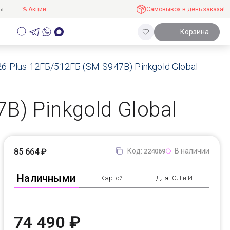
ты
% Акции
Самовывоз в день заказа!
Корзина
6 Plus 12ГБ/512ГБ (SM-S947B) Pinkgold Global
B) Pinkgold Global
85 664 ₽
Код:
В наличии
224069
Наличными
Картой
Для ЮЛ и ИП
74 490 ₽