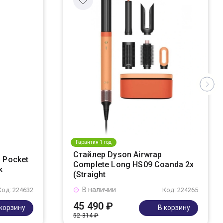
Гарантия 1 год
Стайлер Dyson Airwrap
 Pocket
Complete Long HS09 Coanda 2x
k
(Straight
В наличии
Код: 224632
Код: 224265
45 490 ₽
 корзину
В корзину
52 314 ₽