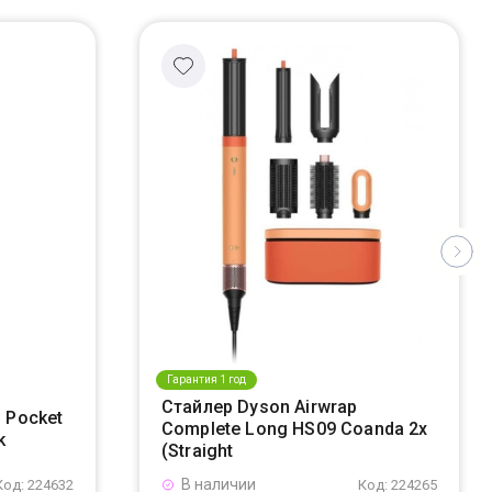
Гарантия 1 год
Стайлер Dyson Airwrap
 Pocket
Complete Long HS09 Coanda 2x
k
(Straight
В наличии
Код: 224632
Код: 224265