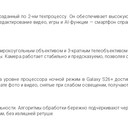
созданный по 2-нм техпроцессу. Он обеспечивает высок
дактирование видео, игры и AI-функции — смартфон спра
аширокоугольным объективом и 3-кратным телеобъективом
ы. Камера работает стабильно и предсказуемо, позволяя с
уровне процессора ночной режим в Galaxy S26+ достиг 
тате фото и видео, снятые при слабом освещении, получаю
льности. Алгоритмы обработки бережно подчёркивают черт
и, без излишней ретуши.