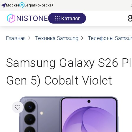
Москва
Багратионовская
Каталог
Акции
Главная
О нас
Техника Samsung
Телефоны Samsu
Блог
Samsung Galaxy S26 Pl
Договор оферты
Gen 5) Cobalt Violet
Реквизиты
Контакты
Гарантия
Оплата