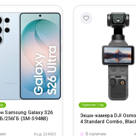
од
Гарантия 1 год
н Samsung Galaxy S26
Экшн-камера DJI Osmo
ГБ/256ГБ (SM-S948B)
4 Standard Combo, Blac
чии
В наличии
Код: 224035