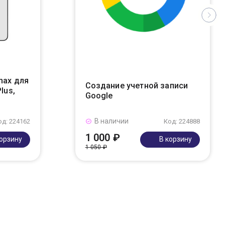
max для
Создание учетной записи
lus,
Google
В наличии
од: 224162
Код: 224888
1 000 ₽
корзину
В корзину
1 050 ₽