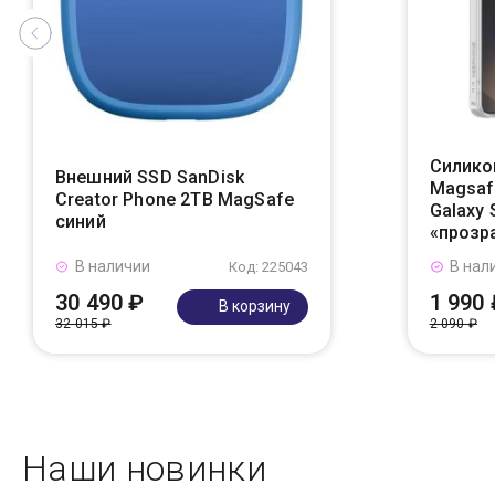
Силико
Внешний SSD SanDisk
Magsaf
Creator Phone 2TB MagSafe
Galaxy 
синий
«прозр
В наличии
В нал
Код: 225043
30 490 ₽
1 990 
В корзину
32 015 ₽
2 090 ₽
Наши новинки