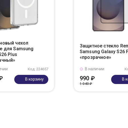
новый чехол
Защитное стекло Re
e для Samsung
Samsung Galaxy S26 P
S26 Plus
«прозрачное»
ачный»
ичии
В наличии
Код: 224657
К
₽
990 ₽
В корзину
В 
1 040 ₽