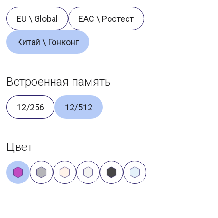
EU \ Global
ЕАС \ Ростест
Китай \ Гонконг
Встроенная память
12/256
12/512
Цвет