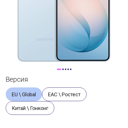
Доставка
Самовывоз
Trade-In
Версия
EU \ Global
ЕАС \ Ростест
Китай \ Гонконг