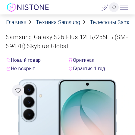
Главная
Техника Samsung
Телефоны Samsu
Акции
Samsung Galaxy S26 Plus 12ГБ/256ГБ (SM-
О нас
S947B) Skyblue Global
Блог
Новый товар
Оригинал
Не вскрыт
Гарантия 1 год
Договор оферты
Реквизиты
Контакты
Гарантия
Оплата