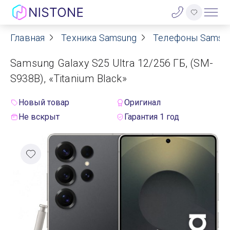
Главная
Техника Samsung
Телефоны Samsu
Акции
Samsung Galaxy S25 Ultra 12/256 ГБ, (SM-
О нас
S938B), «Titanium Black»
Блог
Новый товар
Оригинал
Не вскрыт
Гарантия 1 год
Договор оферты
Реквизиты
Контакты
Гарантия
Оплата