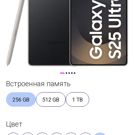
Доставка
Самовывоз
Trade-In
Встроенная память
256 GB
512 GB
1 TB
Цвет