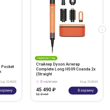
Гарантия 1 год
Стайлер Dyson Airwrap
 Pocket
Complete Long HS09 Coanda 2x
k
(Straight
В наличии
Код: 224632
Код: 224265
45 490 ₽
 корзину
В корзину
52 314 ₽