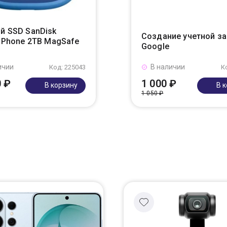
й SSD SanDisk
Создание учетной з
r Phone 2TB MagSafe
Google
ичии
В наличии
Код: 225043
К
0 ₽
1 000 ₽
В корзину
В 
1 050 ₽