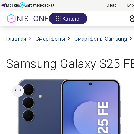
Москва
Багратионовская
О нас
Бло
Каталог
Акции
Главная
О нас
Смартфоны
Смартфоны Samsung
Блог
Samsung Galaxy S25 F
Договор оферты
Реквизиты
Контакты
Гарантия
Оплата