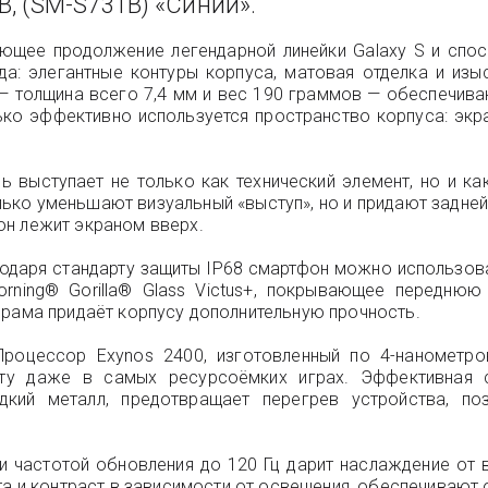
, (SM-S731B) «Синий».
яющее продолжение легендарной линейки Galaxy S и сп
яда: элегантные контуры корпуса, матовая отделка и из
— толщина всего 7,4 мм и вес 190 граммов — обеспечива
ько эффективно используется пространство корпуса: экр
рь выступает не только как технический элемент, но и к
лько уменьшают визуальный «выступ», но и придают задней
он лежит экраном вверх.
одаря стандарту защиты IP68 смартфон можно использова
orning® Gorilla® Glass Victus+, покрывающее передню
 рама придаёт корпусу дополнительную прочность.
 Процессор Exynos 2400, изготовленный по 4-нанометро
оту даже в самых ресурсоёмких играх. Эффективная с
дкий металл, предотвращает перегрев устройства, по
и частотой обновления до 120 Гц дарит наслаждение от 
вета и контраст в зависимости от освещения, обеспечиваю