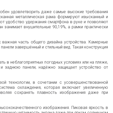
особен удовлетворить даже самые высокие требования
ысканная металлическая рама формируют изысканный и
ют удобство удержания смартфона в руке и позволяют
ан занимает внушительные 90,19%, а рамки практически
ак важная часть общего дизайна устройства. Камерные
 панели завершённый и стильный вид. Такая конструкция
ть в неблагоприятных погодных условиях или на пляже,
ю и заднюю панели, надёжно защищает устройство от
вой технологии, в сочетании с усовершенствованной
истема охлаждения, которая включает увеличенную
зволяя сохранять плавность изображения даже при
высококачественного изображения. Пиковая яркость в
т отличную читаемость экрана даже при ярком солнечном