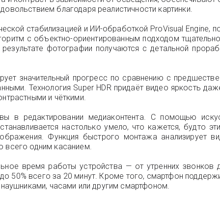
удовольствием благодаря реалистичности картинки.
еской стабилизацией и ИИ-обработкой ProVisual Engine, 
оритм с объектно-ориентированным подходом тщательно а
В результате фотографии получаются с детальной прора
ует значительный прогресс по сравнению с предшестве
анными. Технология Super HDR придаёт видео яркость даж
онтрастными и чёткими.
вы в редактировании медиаконтента. С помощью иску
станавливается настолько умело, что кажется, будто эт
зображения. Функция быстрого монтажа анализирует в
о всего одним касанием.
ьное время работы устройства — от утренних звонков д
 до 50% всего за 20 минут. Кроме того, смартфон поддерж
с наушниками, часами или другим смартфоном.