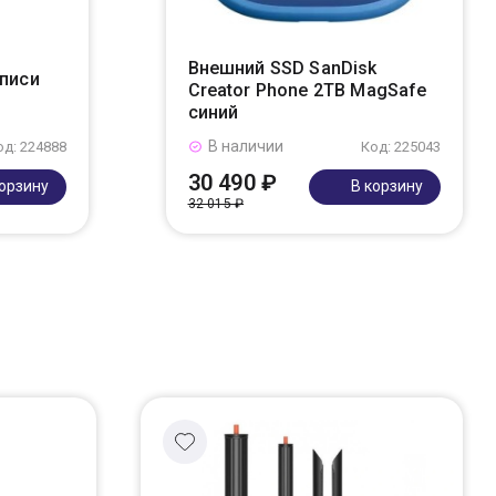
Внешний SSD SanDisk
аписи
Creator Phone 2TB MagSafe
синий
В наличии
од: 224888
Код: 225043
30 490 ₽
корзину
В корзину
32 015 ₽