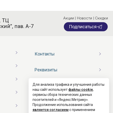
Акции | Новости | Скидки
, ТЦ
кий”, пав. А-7
Подписаться
Контакты
Реквизиты
Для анализа трафика и улучшения работы
Договор оферты
наш сайт использует
файлы cookie
,
сервисы сбора технических данных
посетителей и «Яндекс.Метрику».
Согласие на обработку ПД
Продолжение использования сайта
является согласием
с применением