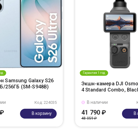
од
Гарантия 1 год
н Samsung Galaxy S26
Экшн-камера DJI Osmo
ГБ/256ГБ (SM-S948B)
4 Standard Combo, Blac
чии
В наличии
Код: 224035
 ₽
41 790 ₽
В корзину
В
48 059 ₽