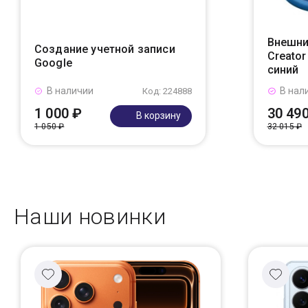
Внешни
Создание учетной записи
Creato
Google
синий
В наличии
В нал
Код: 224888
1 000 ₽
30 49
В корзину
1 050 ₽
32 015 ₽
Наши новинки