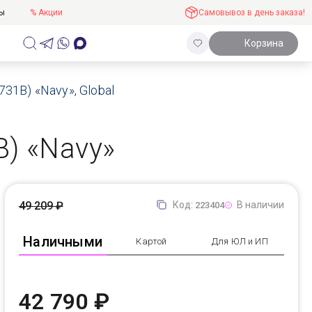
ты
% Акции
Самовывоз в день заказа!
Корзина
31B) «Navy», Global
B) «Navy»
49 209 ₽
Код:
В наличии
223404
Наличными
Картой
Для ЮЛ и ИП
42 790 ₽