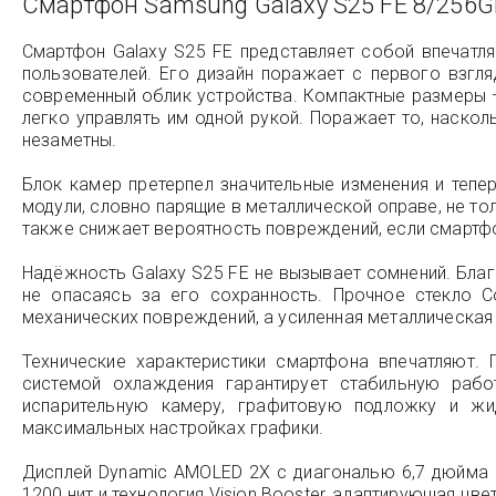
Смартфон Samsung Galaxy S25 FE 8/256GB
Смартфон Galaxy S25 FE представляет собой впечатл
пользователей. Его дизайн поражает с первого взгл
современный облик устройства. Компактные размеры 
легко управлять им одной рукой. Поражает то, наскол
незаметны.
Блок камер претерпел значительные изменения и тепе
модули, словно парящие в металлической оправе, не то
также снижает вероятность повреждений, если смартф
Надёжность Galaxy S25 FE не вызывает сомнений. Благ
не опасаясь за его сохранность. Прочное стекло C
механических повреждений, а усиленная металлическая
Технические характеристики смартфона впечатляют.
системой охлаждения гарантирует стабильную раб
испарительную камеру, графитовую подложку и жи
максимальных настройках графики.
Дисплей Dynamic AMOLED 2X с диагональю 6,7 дюйма 
1200 нит и технология Vision Booster, адаптирующая ц