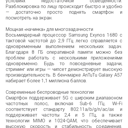
условиях недостаточной освещённости.
Разблокировка по лицу происходит быстро и удобно
— достаточно просто поднять смартфон и
посмотреть на экран.
Мощная «начинка» для многозадачности
Восьмиядерный процессор Samsung Exynos 1680 с
тактовой частотой до 2,9 ГГц легко справляется с
одновременным выполнением нескольких задач.
Благодаря 8 ГБ оперативной памяти можно без
проблем работать с несколькими приложениями
одновременно. Будь то повседневные задачи,
стриминг или игры — чипсет демонстрирует высокую
производительность. В бенчмарке AnTuTu Galaxy A57
набирает более 1,1 миллиона баллов.
Современные беспроводные технологии
Смартфон поддерживает 5G с широким диапазоном
частотных полос, включая Sub-6 ГГц. Wi-Fi
соответствует стандарту 802.11a/b/g/n/ac/ax и
поддерживает частоты 2,4 и 5 ГГц, а также
технологии MIMO и 1024-QAM, что обеспечивает
высокую скорость и стабильность соединения.