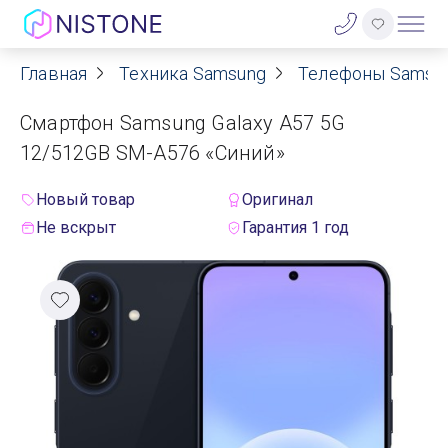
Главная
Техника Samsung
Телефоны Samsu
Акции
Смартфон Samsung Galaxy A57 5G
О нас
12/512GB SM-A576 «Синий»
Блог
Новый товар
Оригинал
Не вскрыт
Гарантия 1 год
Договор оферты
Реквизиты
Контакты
Гарантия
Оплата