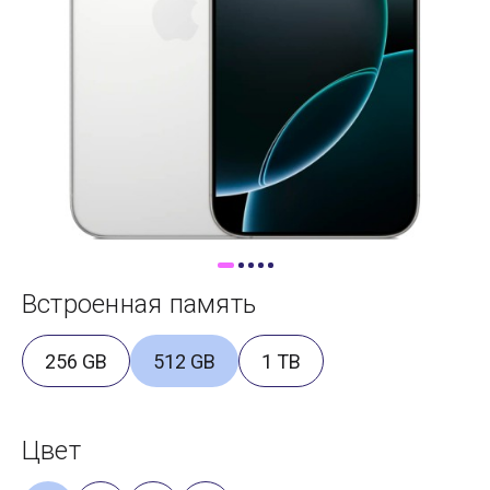
Доставка
Самовывоз
Trade-In
Встроенная память
256 GB
512 GB
1 TB
Цвет