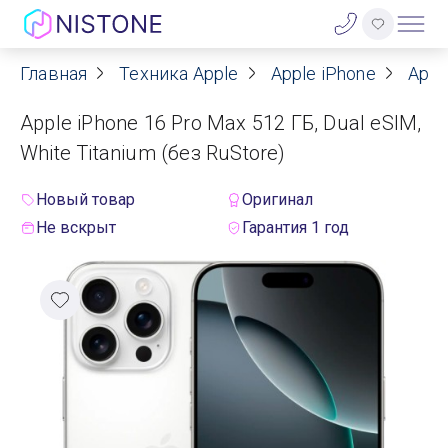
Главная
Техника Apple
Apple iPhone
Appl
Акции
Apple iPhone 16 Pro Max 512 ГБ, Dual eSIM,
О нас
White Titanium (без RuStore)
Блог
Новый товар
Оригинал
Не вскрыт
Гарантия 1 год
Договор оферты
Реквизиты
Контакты
Гарантия
Оплата