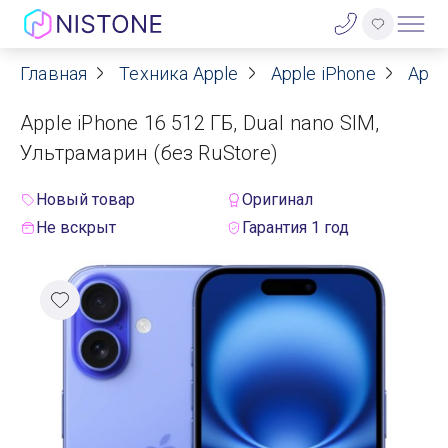
Главная
Техника Apple
Apple iPhone
Appl
Акции
Apple iPhone 16 512 ГБ, Dual nano SIM,
О нас
Ультрамарин (без RuStore)
Блог
Новый товар
Оригинал
Не вскрыт
Гарантия 1 год
Договор оферты
Реквизиты
Контакты
Гарантия
Оплата